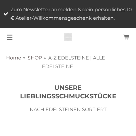
Zum
Zum Newsletter anmelden & dein persönliches 10
Hauptinhalt
€ Atelier-Willkommensgeschenk erhalten.
springen
Home
»
SHOP
»
A-Z EDELSTEINE | ALLE
EDELSTEINE
UNSERE
LIEBLINGSSCHMUCKSTÜCKE
NACH EDELSTEINEN SORTIERT