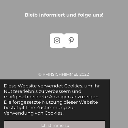
Bleib informiert und folge uns!
I
P
n
i
s
n
t
t
a
e
© PFIRSICHHIMMEL 2022
g
r
r
e
Regina Jantz | 58730 Fröndenberg
Diese Website verwendet Cookies, um Ihr
a
s
Nutzererlebnis zu verbessern und
info@pfirsichhimmel.de
maßgeschneiderte Anzeigen anzuzeigen.
m
t
Die fortgesetzte Nutzung dieser Website
bestätigt Ihre Zustimmung zur
Verwendung von Cookies.
© 20S22
Ich stimme zu
PFIRSICHHIMMELStoff