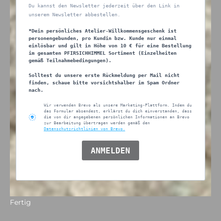
Du kannst den Newsletter jederzeit über den Link in
unserem Newsletter abbestellen.
*Dein persönliches Atelier-Willkommensgeschenk ist
personengebunden, pro Kundin bzw. Kunde nur einmal
einlösbar und gilt in Höhe von 10 € für eine Bestellung
im gesamten PFIRSICHHIMMEL Sortiment (Einzelheiten
gemäß Teilnahmebedingungen).
Solltest du unsere erste Rückmeldung per Mail nicht
finden, schaue bitte vorsichtshalber im Spam Ordner
nach.
Wir verwenden Brevo als unsere Marketing-Plattform. Indem du
das Formular absendest, erklärst du dich einverstanden, dass
die von dir angegebenen persönlichen Informationen an Brevo
zur Bearbeitung übertragen werden gemäß den
Datenschutzrichtlinien von Brevo.
ANMELDEN
Fertig