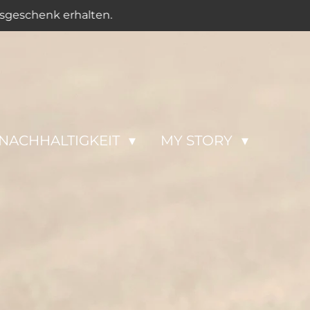
sgeschenk erhalten.
NACHHALTIGKEIT
MY STORY