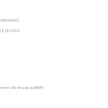
ndkosten).
§ 19 UStG.
enn dir etwas auffällt!