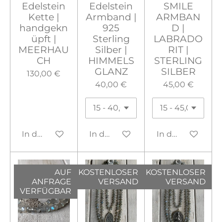
Edelstein
Edelstein
SMILE
Kette |
Armband |
ARMBAN
handgekn
925
D |
üpft |
Sterling
LABRADO
MEERHAU
Silber |
RIT |
CH
HIMMELS
STERLING
GLANZ
SILBER
130,00 €
40,00 €
45,00 €
In den Warenkorb
In den Warenkorb
In den Warenko
AUF
KOSTENLOSER
KOSTENLOSER
ANFRAGE
VERSAND
VERSAND
VERFÜGBAR