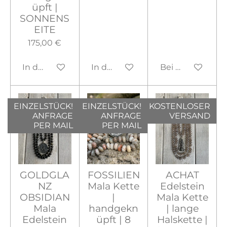
üpft |
SONNENS
EITE
175,00 €
In den Warenkorb
In den Warenkorb
Bei Verfügbarke
EINZELSTÜCK!
EINZELSTÜCK!
KOSTENLOSER
ANFRAGE
ANFRAGE
VERSAND
PER MAIL
PER MAIL
GOLDGLA
FOSSILIEN
ACHAT
NZ
Mala Kette
Edelstein
OBSIDIAN
|
Mala Kette
Mala
handgekn
| lange
Edelstein
üpft | 8
Halskette |