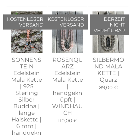
KOSTENLOSER
KOSTENLOSER
DERZEIT
VERSAND
VERSAND
NICHT
VERFÜGBAR
SONNENS
ROSENQU
SILBERMO
TEIN
ARZ
ND MALA
Edelstein
Edelstein
KETTE |
Mala Kette
Mala Kette
Quarz
| 925
|
89,00 €
Sterling
handgekn
Silber
üpft |
Buddha |
WINDHAU
lange
CH
Halskette |
110,00 €
6 mm |
handgekn