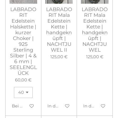
LABRADO
LABRADO
LABRADO
RIT
RIT Mala
RIT Mala
Edelstein
Edelstein
Edelstein
Halskette |
Kette |
Kette |
kurzer
handgekn
handgekn
Choker |
üpft |
üpft |
925
NACHTJU
NACHTJU
Sterling
WEL II
WEL
Silber | 4 &
125,00 €
125,00 €
6 mm |
SEELENGL
ÜCK
60,00 €
Bei Verfügbarkeit benachrichtigen
In den Warenkorb
In den Warenko