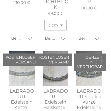
LICHTBLIC
R
130,00 €
K
110,00 €
49,00 €
Bei Verfügbarkeit benachrichtigen
Bei Verfügbarkeit benachrichtig
Bei Verfügbarke
KOSTENLOSER
KOSTENLOSER
DERZEIT
VERSAND
VERSAND
NICHT
VERFÜGBAR
LABRADO
LABRADO
LABRADO
RIT
RIT
RIT Choker
Edelstein
Edelstein
kurze
Kette |
Halskette |
Edelsteink