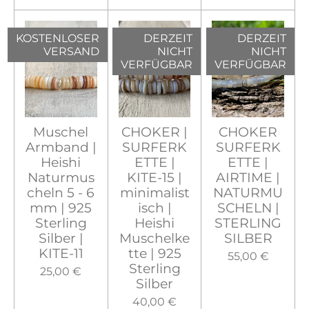
KOSTENLOSER
DERZEIT
DERZEIT
VERSAND
NICHT
NICHT
VERFÜGBAR
VERFÜGBAR
Muschel
CHOKER |
CHOKER
Armband |
SURFERK
SURFERK
Heishi
ETTE |
ETTE |
Naturmus
KITE-15 |
AIRTIME |
cheln 5 - 6
minimalist
NATURMU
mm | 925
isch |
SCHELN |
Sterling
Heishi
STERLING
Silber |
Muschelke
SILBER
KITE-11
tte | 925
55,00 €
Sterling
25,00 €
Silber
40,00 €