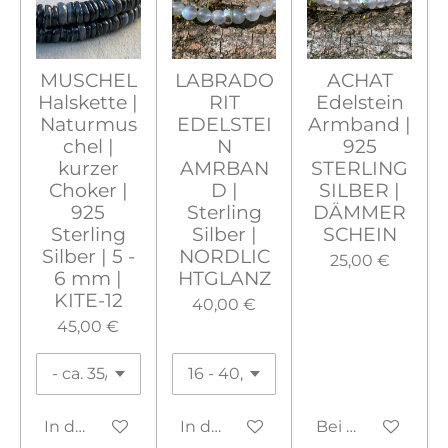
MUSCHEL
LABRADO
ACHAT
Halskette |
RIT
Edelstein
Naturmus
EDELSTEI
Armband |
chel |
N
925
kurzer
AMRBAN
STERLING
Choker |
D |
SILBER |
925
Sterling
DÄMMER
Sterling
Silber |
SCHEIN
Silber | 5 -
NORDLIC
25,00 €
6 mm |
HTGLANZ
KITE-12
40,00 €
45,00 €
In den Warenkorb
In den Warenkorb
Bei Verfügbarke