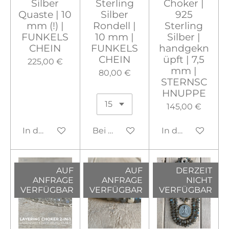
Silber
Sterling
Choker |
Quaste | 10
Silber
925
mm (!) |
Rondell |
Sterling
FUNKELS
10 mm |
Silber |
CHEIN
FUNKELS
handgekn
CHEIN
üpft | 7,5
225,00 €
mm |
80,00 €
STERNSC
HNUPPE
145,00 €
In den Warenkorb
Bei Verfügbarkeit benachrichtig
In den Warenko
AUF
AUF
DERZEIT
ANFRAGE
ANFRAGE
NICHT
VERFÜGBAR
VERFÜGBAR
VERFÜGBAR