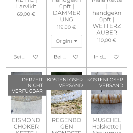
Larvikit
üpft |
|
DÄMMER
handgekn
69,00 €
UNG
üpft |
WETTERZ
119,00 €
AUBER
110,00 €
Bei Verfügbarkeit benachrichtigen
Bei Verfügbarkeit benachrichtig
In den Warenko
DERZEIT
KOSTENLOSER
KOSTENLOSER
NICHT
VERSAND
VERSAND
VERFÜGBAR
EISMOND
REGENBO
MUSCHEL
CHOKER
GEN
Halskette |
KETTE |
MONDSTE
Naturmus