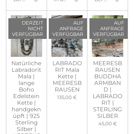
DERZEIT
AUF
AUF
NICHT
ANFRAGE
ANFRAGE
VERFÜGBAR
VERFÜGBAR
VERFÜGBAR
Natürliche
LABRADO
MEERESB
Labradorit
RIT Mala
RAUSEN
Mala |
Kette |
BUDDHA
lange
MEERESB
ARMBAN
Boho
RAUSEN
D |
Edelstein
LABRADO
135,00 €
Kette |
RIT |
handgekn
STERLING
üpft | 925
SILBER
Sterling
45,00 €
Silber |