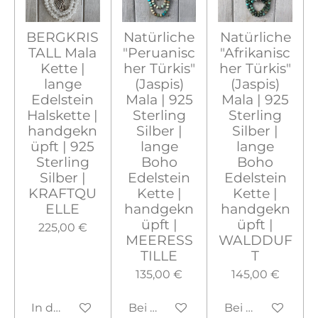
BERGKRIS
Natürliche
Natürliche
TALL Mala
"Peruanisc
"Afrikanisc
Kette |
her Türkis"
her Türkis"
lange
(Jaspis)
(Jaspis)
Edelstein
Mala | 925
Mala | 925
Halskette |
Sterling
Sterling
handgekn
Silber |
Silber |
üpft | 925
lange
lange
Sterling
Boho
Boho
Silber |
Edelstein
Edelstein
KRAFTQU
Kette |
Kette |
ELLE
handgekn
handgekn
üpft |
üpft |
225,00 €
MEERESS
WALDDUF
TILLE
T
135,00 €
145,00 €
In den Warenkorb
Bei Verfügbarkeit benachrichtig
Bei Verfügbarke