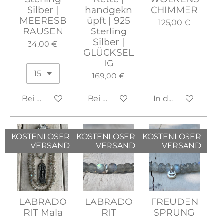
Silber |
handgekn
CHIMMER
MEERESB
üpft | 925
125,00 €
RAUSEN
Sterling
Silber |
34,00 €
GLÜCKSEL
IG
169,00 €
Bei Verfügbarkeit benachrichtigen
Bei Verfügbarkeit benachrichtig
In den Warenko
KOSTENLOSER
KOSTENLOSER
KOSTENLOSER
VERSAND
VERSAND
VERSAND
LABRADO
LABRADO
FREUDEN
RIT Mala
RIT
SPRUNG