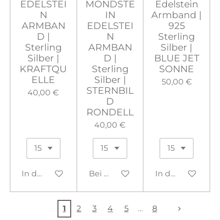
EDELSTEI
MONDSTE
Edelstein
N
IN
Armband |
ARMBAN
EDELSTEI
925
D |
N
Sterling
Sterling
ARMBAN
Silber |
Silber |
D |
BLUE JET
KRAFTQU
Sterling
SONNE
ELLE
Silber |
50,00 €
STERNBIL
40,00 €
D
RONDELL
40,00 €
In den Warenkorb
Bei Verfügbarkeit benachrichtig
In den Warenko
1
2
3
4
5
8