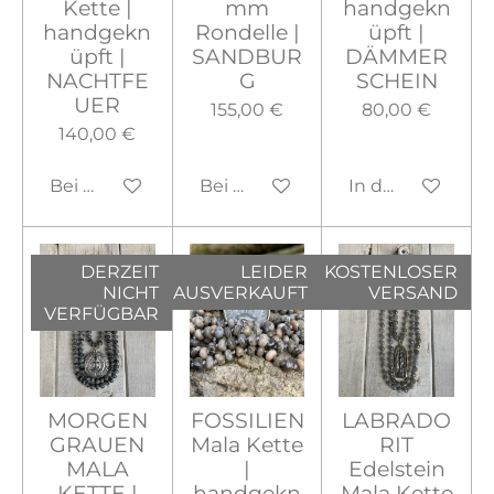
Kette |
mm
handgekn
handgekn
Rondelle |
üpft |
üpft |
SANDBUR
DÄMMER
NACHTFE
G
SCHEIN
UER
155,00 €
80,00 €
140,00 €
Bei Verfügbarkeit benachrichtigen
Bei Verfügbarkeit benachrichtig
In den Warenko
DERZEIT
LEIDER
KOSTENLOSER
NICHT
AUSVERKAUFT
VERSAND
VERFÜGBAR
MORGEN
FOSSILIEN
LABRADO
GRAUEN
Mala Kette
RIT
MALA
|
Edelstein
KETTE |
handgekn
Mala Kette