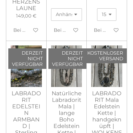
HERZENS
LAUNE
149,00 €
Bei Verfügbarkeit benachrichtigen
Bei Verfügbarkeit benachrichtig
Bei Verfügbarke
DERZEIT
DERZEIT
KOSTENLOSER
NICHT
NICHT
VERSAND
VERFÜGBAR
VERFÜGBAR
LABRADO
Natürliche
LABRADO
RIT
Labradorit
RIT Mala
EDELSTEI
Mala |
Edelstein
N
lange
Kette |
ARMBAN
Boho
handgekn
D |
Edelstein
üpft |
Sterling
Kette |
WOLKENS