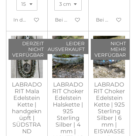
In den Warenkorb
Bei Verfügbarkeit benachrichtig
Bei Verfügbarke
DERZEIT
LEIDER
NICHT
NICHT
AUSVERKAUFT
MEHR
VERFÜGBAR
VERFÜGBAR
LABRADO
LABRADO
LABRADO
RIT Mala
RIT Choker
RIT Choker
Edelstein
Edelstein
Edelstein
Kette |
Halskette |
Kette | 925
handgekn
925
Sterling
üpft |
Sterling
Silber | 6
SÜDSTRA
Silber | 4
mm |
ND
mm |
EISWASSE