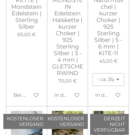
Mondstein
IN
chel |
Edelstein |
Edelstein
kurzer
Sterling
Halskette |
Choker |
Silber
kurzer
925
Choker |
Sterling
65,00 €
925
Silber | 5 -
Sterling
6 mm |
Silber | 3 -
KITE-11
4 mm |
45,00 €
GLETSCHE
RWIND
70,00 €
Bei Verfügbarkeit benachrichtigen
In den Warenkorb
In den Warenko
KOSTENLOSER
KOSTENLOSER
DERZEIT
VERSAND
VERSAND
NICHT
VERFÜGBAR