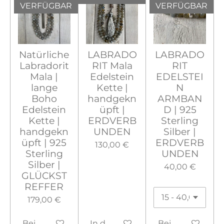
VERFÜGBAR
VERFÜGBAR
Natürliche
LABRADO
LABRADO
Labradorit
RIT Mala
RIT
Mala |
Edelstein
EDELSTEI
lange
Kette |
N
Boho
handgekn
ARMBAN
Edelstein
üpft |
D | 925
Kette |
ERDVERB
Sterling
handgekn
UNDEN
Silber |
üpft | 925
ERDVERB
130,00 €
Sterling
UNDEN
Silber |
40,00 €
GLÜCKST
REFFER
179,00 €
Bei Verfügbarkeit benachrichtigen
In den Warenkorb
Bei Verfügbarke