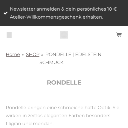
Zum
Newsletter anmelden & dein persönliches 10 €
Hauptinhalt
Atelier-Willkommensgeschenk erhalten.
springen
Home
»
SHOP
»
RONDELLE | EDELSTEIN
SCHMUCK
RONDELLE
Rondelle bringen eine schmeichelhafte Optik. Sie
wirken in zeitlos e
leganten Farben besonders
filigran und mondän.