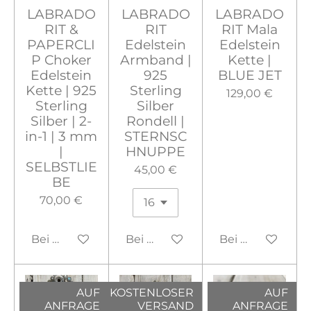
LABRADO
LABRADO
LABRADO
RIT &
RIT
RIT Mala
PAPERCLI
Edelstein
Edelstein
P Choker
Armband |
Kette |
Edelstein
925
BLUE JET
Kette | 925
Sterling
129,00 €
Sterling
Silber
Silber | 2-
Rondell |
in-1 | 3 mm
STERNSC
|
HNUPPE
SELBSTLIE
45,00 €
BE
70,00 €
Bei Verfügbarkeit benachrichtigen
Bei Verfügbarkeit benachrichtig
Bei Verfügbarke
AUF
KOSTENLOSER
AUF
ANFRAGE
VERSAND
ANFRAGE