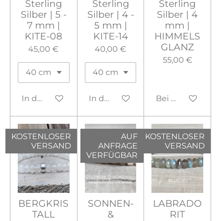
Sterling
Sterling
Sterling
Silber | 5 -
Silber | 4 -
Silber | 4
7 mm |
5 mm |
mm |
KITE-08
KITE-14
HIMMELS
GLANZ
45,00 €
40,00 €
55,00 €
In den Warenkorb
In den Warenkorb
Bei Verfügbarke
KOSTENLOSER
AUF
KOSTENLOSER
VERSAND
ANFRAGE
VERSAND
VERFÜGBAR
BERGKRIS
SONNEN-
LABRADO
TALL
&
RIT