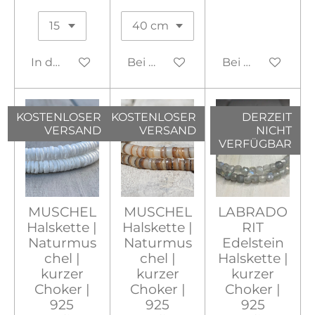
In den Warenkorb
Bei Verfügbarkeit benachrichtig
Bei Verfügbarke
KOSTENLOSER
KOSTENLOSER
DERZEIT
VERSAND
VERSAND
NICHT
VERFÜGBAR
MUSCHEL
MUSCHEL
LABRADO
Halskette |
Halskette |
RIT
Naturmus
Naturmus
Edelstein
chel |
chel |
Halskette |
kurzer
kurzer
kurzer
Choker |
Choker |
Choker |
925
925
925