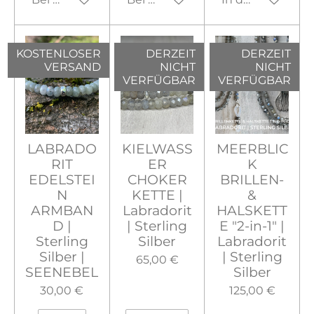
KOSTENLOSER
DERZEIT
DERZEIT
VERSAND
NICHT
NICHT
VERFÜGBAR
VERFÜGBAR
LABRADO
KIELWASS
MEERBLIC
RIT
ER
K
EDELSTEI
CHOKER
BRILLEN-
N
KETTE |
&
ARMBAN
Labradorit
HALSKETT
D |
| Sterling
E "2-in-1" |
Sterling
Silber
Labradorit
Silber |
| Sterling
65,00 €
SEENEBEL
Silber
30,00 €
125,00 €