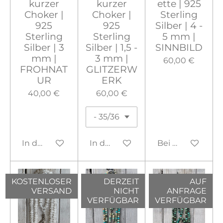
kurzer
kurzer
ette | 925
Choker |
Choker |
Sterling
925
925
Silber | 4 -
Sterling
Sterling
5 mm |
Silber | 3
Silber | 1,5 -
SINNBILD
mm |
3 mm |
60,00 €
FROHNAT
GLITZERW
UR
ERK
40,00 €
60,00 €
In den Warenkorb
In den Warenkorb
Bei Verfügbarke
KOSTENLOSER
DERZEIT
AUF
VERSAND
NICHT
ANFRAGE
VERFÜGBAR
VERFÜGBAR