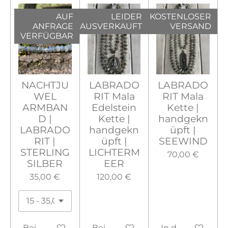
AUF
LEIDER
KOSTENLOSER
ANFRAGE
AUSVERKAUFT
VERSAND
VERFÜGBAR
NACHTJU
LABRADO
LABRADO
WEL
RIT Mala
RIT Mala
ARMBAN
Edelstein
Kette |
D |
Kette |
handgekn
LABRADO
handgekn
üpft |
RIT |
üpft |
SEEWIND
STERLING
LICHTERM
70,00 €
SILBER
EER
35,00 €
120,00 €
Bei Verfügbarkeit benachrichtigen
Bei Verfügbarkeit benachrichtig
In den Warenko