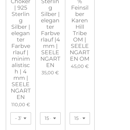
Choker
Sterlin
%
| 925
g
Feinsil
Sterlin
Silber |
ber
g
elegan
Karen
Silber |
ter
Hill
elegan
Farbve
Tribe
ter
rlauf |4
OM |
Farbve
mm |
SEELE
rlauf |
SEELE
NGART
minim
NGART
EN OM
alistisc
EN
45,00 €
h | 4
35,00 €
mm |
SEELE
NGART
EN
110,00 €