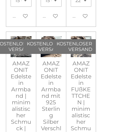
In den Warenkorb
In den Warenkorb
In den Warenkorb
OSTENLOSER
KOSTENLOSER
KOSTENLOSER
VERSAND
VERSAND
VERSAND
AMAZ
AMAZ
AMAZ
ONIT
ONIT
ONIT
Edelste
Edelste
Edelste
in
in
in
Armba
Armba
FUßKE
nd |
nd mit
TTCHE
minim
925
N |
alistisc
Sterlin
minim
her
g
alistisc
Schmu
Silber
her
ck |
Verschl
Schmu