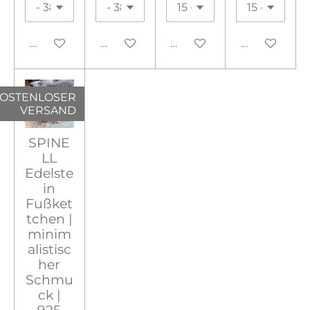
In den Warenkorb
In den Warenkorb
In den Warenkorb
In den War
OSTENLOSER
VERSAND
SPINE
LL
Edelste
in
Fußket
tchen |
minim
alistisc
her
Schmu
ck |