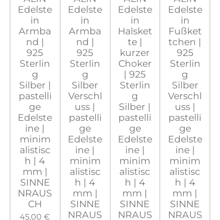
Edelste
Edelste
Edelste
Edelste
in
in
in
in
Armba
Armba
Halsket
Fußket
nd |
nd |
te |
tchen |
925
925
kurzer
925
Sterlin
Sterlin
Choker
Sterlin
g
g
| 925
g
Silber |
Silber
Sterlin
Silber
pastelli
Verschl
g
Verschl
ge
uss |
Silber |
uss |
Edelste
pastelli
pastelli
pastelli
ine |
ge
ge
ge
minim
Edelste
Edelste
Edelste
alistisc
ine |
ine |
ine |
h | 4
minim
minim
minim
mm |
alistisc
alistisc
alistisc
SINNE
h | 4
h | 4
h | 4
NRAUS
mm |
mm |
mm |
CH
SINNE
SINNE
SINNE
NRAUS
NRAUS
NRAUS
45,00 €