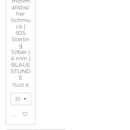
minim
alistisc
her
Schmu
ck |
925
Sterlin
g
Silber |
4 mm |
BLAUE
STUND
E
75,00 €
In den Warenkorb