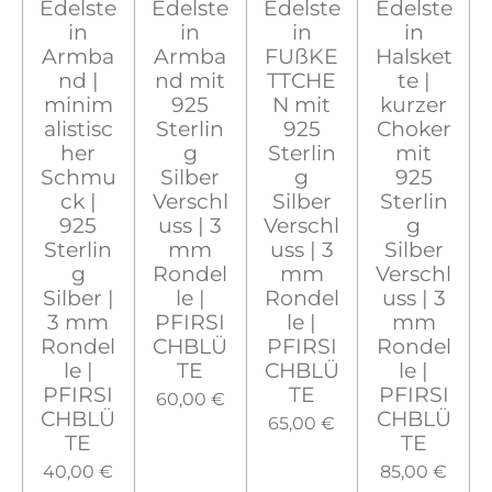
Edelste
Edelste
Edelste
Edelste
in
in
in
in
Armba
Armba
FUßKE
Halsket
nd |
nd mit
TTCHE
te |
minim
925
N mit
kurzer
alistisc
Sterlin
925
Choker
her
g
Sterlin
mit
Schmu
Silber
g
925
ck |
Verschl
Silber
Sterlin
925
uss | 3
Verschl
g
Sterlin
mm
uss | 3
Silber
g
Rondel
mm
Verschl
Silber |
le |
Rondel
uss | 3
3 mm
PFIRSI
le |
mm
Rondel
CHBLÜ
PFIRSI
Rondel
le |
TE
CHBLÜ
le |
PFIRSI
TE
PFIRSI
60,00 €
CHBLÜ
CHBLÜ
65,00 €
TE
TE
40,00 €
85,00 €