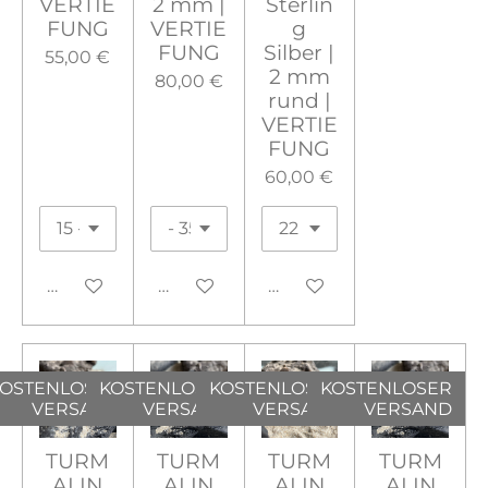
VERTIE
2 mm |
Sterlin
FUNG
VERTIE
g
FUNG
Silber |
55,00 €
2 mm
80,00 €
rund |
VERTIE
FUNG
60,00 €
In den Warenkorb
In den Warenkorb
In den Warenkorb
OSTENLOSER
KOSTENLOSER
KOSTENLOSER
KOSTENLOSER
VERSAND
VERSAND
VERSAND
VERSAND
TURM
TURM
TURM
TURM
ALIN
ALIN
ALIN
ALIN