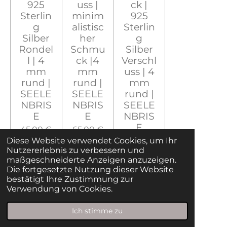
925
uss |
ck |
Sterlin
minim
925
g
alistisc
Sterlin
Silber
her
g
Rondel
Schmu
Silber
l | 4
ck |4
Verschl
mm
mm
uss | 4
rund |
rund |
mm
SEELE
SEELE
rund |
NBRIS
NBRIS
SEELE
E
E
NBRIS
E
45,00 €
65,00 €
70,00 €
Diese Website verwendet Cookies, um Ihr
Nutzererlebnis zu verbessern und
maßgeschneiderte Anzeigen anzuzeigen.
Die fortgesetzte Nutzung dieser Website
bestätigt Ihre Zustimmung zur
Verwendung von Cookies.
In den Warenkorb
In den Warenkorb
In den Warenkorb
Ich stimme zu