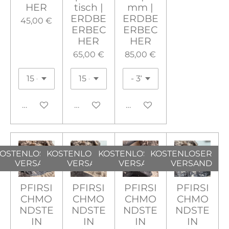
HER
tisch |
mm |
ERDBE
ERDBE
45,00 €
ERBEC
ERBEC
HER
HER
65,00 €
85,00 €
In den Warenkorb
In den Warenkorb
In den Warenkorb
OSTENLOSER
KOSTENLOSER
KOSTENLOSER
KOSTENLOSER
VERSAND
VERSAND
VERSAND
VERSAND
PFIRSI
PFIRSI
PFIRSI
PFIRSI
CHMO
CHMO
CHMO
CHMO
NDSTE
NDSTE
NDSTE
NDSTE
IN
IN
IN
IN