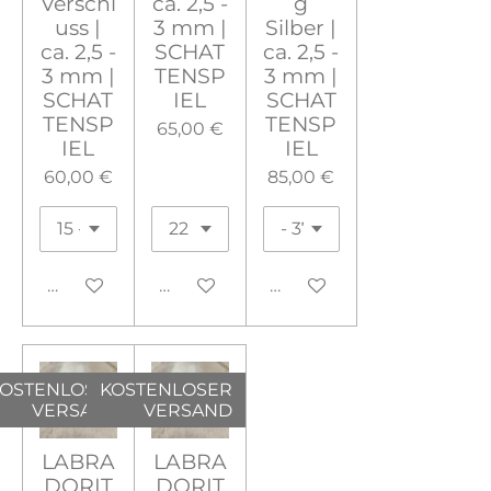
Verschl
ca. 2,5 -
g
uss |
3 mm |
Silber |
ca. 2,5 -
SCHAT
ca. 2,5 -
3 mm |
TENSP
3 mm |
SCHAT
IEL
SCHAT
TENSP
TENSP
65,00 €
IEL
IEL
60,00 €
85,00 €
In den Warenkorb
In den Warenkorb
In den Warenkorb
OSTENLOSER
KOSTENLOSER
VERSAND
VERSAND
LABRA
LABRA
DORIT
DORIT