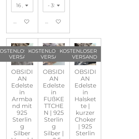
In den Warenkorb
In den Warenkorb
OSTENLOSER
KOSTENLOSER
KOSTENLOSER
VERSAND
VERSAND
VERSAND
OBSIDI
OBSIDI
OBSIDI
AN
AN
AN
Edelste
Edelste
Edelste
in
in
in
Armba
FUßKE
Halsket
nd mit
TTCHE
te |
925
N | 925
kurzer
Sterlin
Sterlin
Choker
g
g
| 925
Silber
Silber |
Sterlin