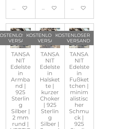
In den Warenkorb
In den Warenkorb
In den Warenkorb
OSTENLOSER
KOSTENLOSER
KOSTENLOSER
VERSAND
VERSAND
VERSAND
TANSA
TANSA
TANSA
NIT
NIT
NIT
Edelste
Edelste
Edelste
in
in
in
Armba
Halsket
Fußket
nd |
te |
tchen |
925
kurzer
minim
Sterlin
Choker
alistisc
g
| 925
her
Silber |
Sterlin
Schmu
2 mm
g
ck |
rund |
Silber |
925