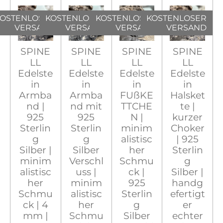
OSTENLOSER
KOSTENLOSER
KOSTENLOSER
KOSTENLOSER
VERSAND
VERSAND
VERSAND
VERSAND
SPINE
SPINE
SPINE
SPINE
LL
LL
LL
LL
Edelste
Edelste
Edelste
Edelste
in
in
in
in
Armba
Armba
FUßKE
Halsket
nd |
nd mit
TTCHE
te |
925
925
N |
kurzer
Sterlin
Sterlin
minim
Choker
g
g
alistisc
| 925
Silber |
Silber
her
Sterlin
minim
Verschl
Schmu
g
alistisc
uss |
ck |
Silber |
her
minim
925
handg
Schmu
alistisc
Sterlin
efertigt
ck | 4
her
g
er
mm |
Schmu
Silber
echter