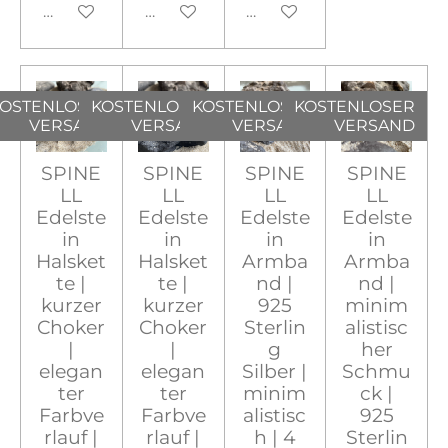
In den Warenkorb
In den Warenkorb
In den Warenkorb
OSTENLOSER
KOSTENLOSER
KOSTENLOSER
KOSTENLOSER
VERSAND
VERSAND
VERSAND
VERSAND
SPINE
SPINE
SPINE
SPINE
LL
LL
LL
LL
Edelste
Edelste
Edelste
Edelste
in
in
in
in
Halsket
Halsket
Armba
Armba
te |
te |
nd |
nd |
kurzer
kurzer
925
minim
Choker
Choker
Sterlin
alistisc
|
|
g
her
elegan
elegan
Silber |
Schmu
ter
ter
minim
ck |
Farbve
Farbve
alistisc
925
rlauf |
rlauf |
h | 4
Sterlin