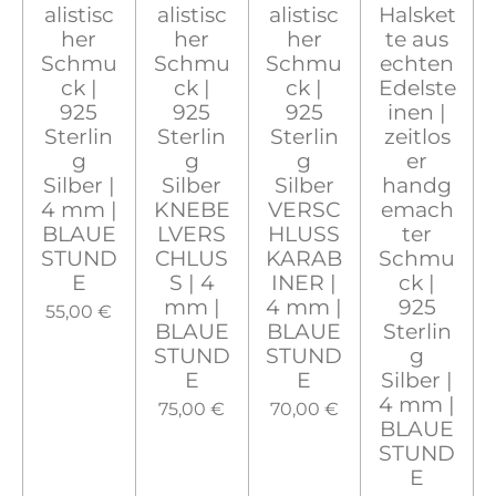
alistisc
alistisc
alistisc
Halsket
her
her
her
te aus
Schmu
Schmu
Schmu
echten
ck |
ck |
ck |
Edelste
925
925
925
inen |
Sterlin
Sterlin
Sterlin
zeitlos
g
g
g
er
Silber |
Silber
Silber
handg
4 mm |
KNEBE
VERSC
emach
BLAUE
LVERS
HLUSS
ter
STUND
CHLUS
KARAB
Schmu
E
S | 4
INER |
ck |
mm |
4 mm |
925
55,00 €
BLAUE
BLAUE
Sterlin
STUND
STUND
g
E
E
Silber |
4 mm |
75,00 €
70,00 €
BLAUE
STUND
E