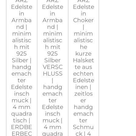
Edelste
Edelste
Edelste
in
in
in
Armba
Armba
Choker
nd |
nd |
|
minim
minim
minim
alistisc
alistisc
alistisc
h mit
h mit
he
925
925
kurze
Silber |
Silber
Halsket
handg
VERSC
te aus
emach
HLUSS
echten
ter
|
Edelste
Edelste
handg
inen |
insch
emach
zeitlos
muck |
ter
er
4 mm
Edelste
handg
quadra
insch
emach
tisch |
muck |
ter
ERDBE
4 mm
Schmu
ERBEC
quadra
ck | 4