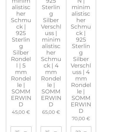
minim
925
N |
alistisc
Sterlin
minim
her
g
alistisc
Schmu
Silber
her
ck |
Verschl
Schmu
925
uss |
ck |
Sterlin
minim
925
g
alistisc
Sterlin
Silber
her
g
Rondel
Schmu
Silber
l | 5
ck | 4
Verschl
mm
mm
uss | 4
Rondel
Rondel
mm
le |
le |
Rondel
SOMM
SOMM
le |
ERWIN
ERWIN
SOMM
D
D
ERWIN
D
45,00 €
65,00 €
70,00 €