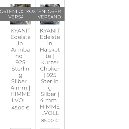
OSTENLOSER
KOSTENLOSER
VERSAND
VERSAND
KYANIT
KYANIT
Edelste
Edelste
in
in
Armba
Halsket
nd |
te |
925
kurzer
Sterlin
Choker
g
| 925
Silber |
Sterlin
4 mm |
g
HIMME
Silber |
LVOLL
4 mm |
HIMME
45,00 €
LVOLL
85,00 €