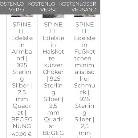
OSTENLOSER
KOSTENLOSER
KOSTENLOSER
VERSAND
VERSAND
VERSAND
SPINE
SPINE
SPINE
LL
LL
LL
Edelste
Edelste
Edelste
in
in
in
Armba
Halsket
Fußket
nd |
te |
tchen |
925
kurzer
minim
Sterlin
Choker
alistisc
g
| 925
her
Silber |
Sterlin
Schmu
2,5
g
ck |
mm
Silber |
925
Quadr
2,5
Sterlin
at |
mm
g
BEGEG
Quadr
Silber |
NUNG
at |
2,5
BEGEG
mm
40,00 €