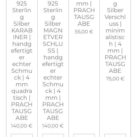
925
925
mm |
g
Sterlin
Sterlin
PRACH
Silber
g
g
TAUSG
Verschl
Silber
Silber
ABE
uss |
KARAB
MAGN
minim
55,00 €
INER |
ETVER
alistisc
handg
SCHLU
h | 4
efertigt
SS |
mm |
er
handg
PRACH
echter
efertigt
TAUSG
Schmu
er
ABE
ck | 4
echter
75,00 €
mm
Schmu
quadra
ck | 4
tisch |
mm |
PRACH
PRACH
TAUSG
TAUSG
ABE
ABE
140,00 €
140,00 €