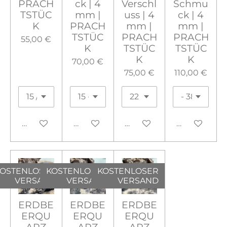
PRACH
ck | 4
Verschl
Schmu
TSTÜC
mm |
uss | 4
ck | 4
K
PRACH
mm |
mm |
TSTÜC
PRACH
PRACH
55,00 €
K
TSTÜC
TSTÜC
K
K
70,00 €
75,00 €
110,00 €
In den Warenkorb
In den Warenkorb
In den Warenkorb
In den War
OSTENLOSER
KOSTENLOSER
KOSTENLOSER
VERSAND
VERSAND
VERSAND
ERDBE
ERDBE
ERDBE
ERQU
ERQU
ERQU
ARZ
ARZ
ARZ