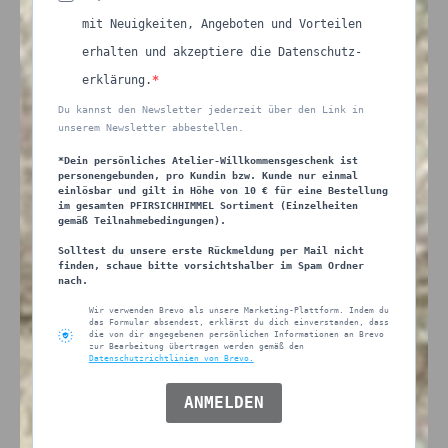
mit Neuigkeiten, Angeboten und Vorteilen
erhalten und akzeptiere die Datenschutz-
erklärung.
Du kannst den Newsletter jederzeit über den Link in
unserem Newsletter abbestellen.
*Dein persönliches Atelier-Willkommensgeschenk ist
personengebunden, pro Kundin bzw. Kunde nur einmal
einlösbar und gilt in Höhe von 10 € für eine Bestellung
im gesamten PFIRSICHHIMMEL Sortiment (Einzelheiten
gemäß Teilnahmebedingungen).
Solltest du unsere erste Rückmeldung per Mail nicht
finden, schaue bitte vorsichtshalber im Spam Ordner
nach.
Wir verwenden Brevo als unsere Marketing-Plattform. Indem du
das Formular absendest, erklärst du dich einverstanden, dass
die von dir angegebenen persönlichen Informationen an Brevo
zur Bearbeitung übertragen werden gemäß den
Datenschutzrichtlinien von Brevo.
ANMELDEN