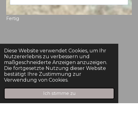
Fertig
Bleib informiert und folge uns!
Diese Website verwendet Cookies, um Ihr
Nutzererlebnis zu verbessern und
maßgeschneiderte Anzeigen anzuzeigen.
Die fortgesetzte Nutzung dieser Website
bestätigt Ihre Zustimmung zur
I
P
Verwendung von Cookies.
n
i
s
n
Ich stimme zu
t
t
a
e
© PFIRSICHHIMMEL 2022
g
r
r
e
Regina Jantz | 58730 Fröndenberg
a
s
info@pfirsichhimmel.de
m
t