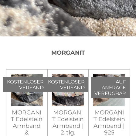
MORGANIT
KOSTENLOSER
KOSTENLOSER
AUF
VERSAND
VERSAND
ANFRAGE
VERFÜGBAR
MORGANI
MORGANI
MORGANI
T Edelstein
T Edelstein
T Edelstein
Armband
Armband |
Armband |
&
2-tlg.
925