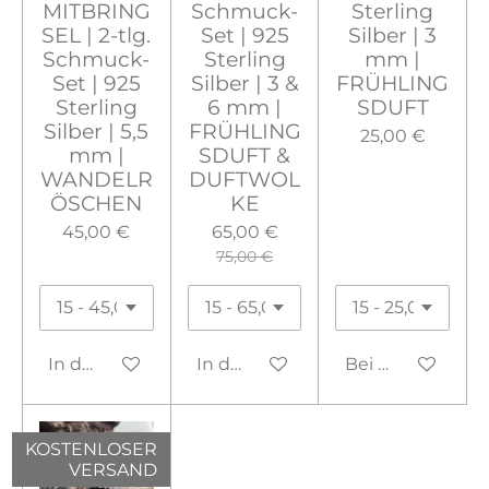
MITBRING
Schmuck-
Sterling
SEL | 2-tlg.
Set | 925
Silber | 3
Schmuck-
Sterling
mm |
Set | 925
Silber | 3 &
FRÜHLING
Sterling
6 mm |
SDUFT
Silber | 5,5
FRÜHLING
25,00 €
mm |
SDUFT &
WANDELR
DUFTWOL
ÖSCHEN
KE
45,00 €
65,00 €
75,00 €
In den Warenkorb
In den Warenkorb
Bei Verfügbarke
KOSTENLOSER
VERSAND