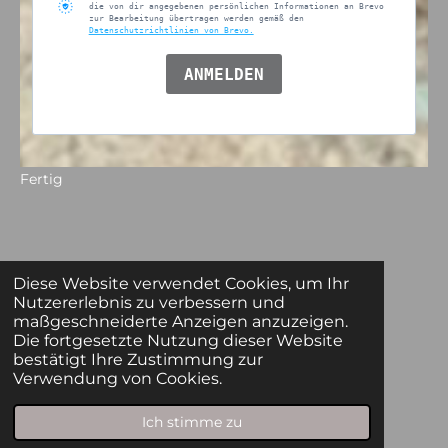
die von dir angegebenen persönlichen Informationen an Brevo
zur Bearbeitung übertragen werden gemäß den
Datenschutzrichtlinien von Brevo.
ANMELDEN
Fertig
Bleib informiert und folge uns!
Diese Website verwendet Cookies, um Ihr
Nutzererlebnis zu verbessern und
maßgeschneiderte Anzeigen anzuzeigen.
Die fortgesetzte Nutzung dieser Website
bestätigt Ihre Zustimmung zur
I
P
Verwendung von Cookies.
n
i
s
n
Ich stimme zu
t
t