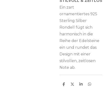
STILVOLL & ZEITLOS
Ein zart
ornamentiertes 925
Sterling Silber
Rondell fügt sich
harmonisch in die
Reihe der Edelsteine
ein und rundet das
Design mit einer
stilvollen, zeitlosen
Note ab.
T
T
T
T
e
e
e
e
i
i
i
i
l
l
l
l
e
e
e
e
n
n
n
n