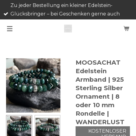
Zu jeder Bestellung ein kleiner Edelstein-
Zum
Glücksbringer – bei Geschenken gerne auch
Hauptinhalt
mehrere.
springen
MOOSACHAT
Edelstein
Armband | 925
Sterling Silber
Ornament | 8
oder 10 mm
Rondelle |
WANDERLUST
KOSTENLOSER