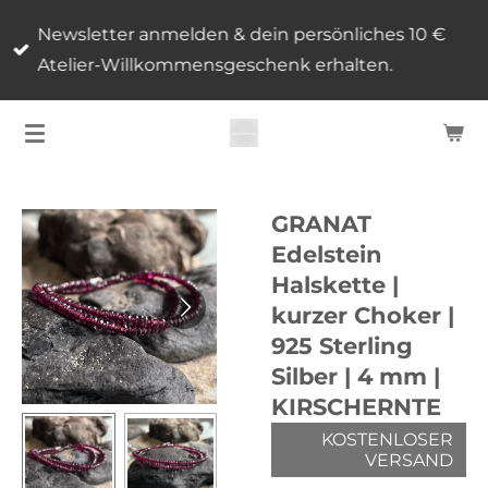
Zum
Newsletter anmelden & dein persönliches 10 €
Hauptinhalt
Atelier-Willkommensgeschenk erhalten.
springen
GRANAT
Edelstein
Halskette |
kurzer Choker |
925 Sterling
Silber | 4 mm |
KIRSCHERNTE
KOSTENLOSER
VERSAND