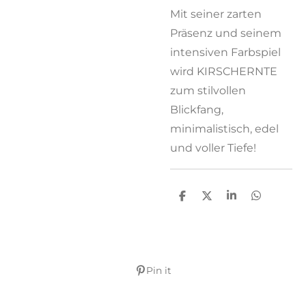
Mit seiner zarten
Präsenz und seinem
intensiven Farbspiel
wird KIRSCHERNTE
zum stilvollen
Blickfang,
minimalistisch, edel
und voller Tiefe!
T
T
T
T
e
e
e
e
i
i
i
i
l
l
l
l
e
e
e
e
n
n
n
n
Pin it