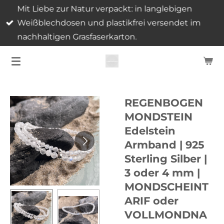
Mit Liebe zur Natur verpackt: in langlebigen
Zum
Weißblechdosen und plastikfrei versendet im
Hauptinhalt
nachhaltigen Grasfaserkarton.
springen
REGENBOGEN
MONDSTEIN
Edelstein
Armband | 925
Sterling Silber |
3 oder 4 mm |
MONDSCHEINT
ARIF oder
VOLLMONDNA