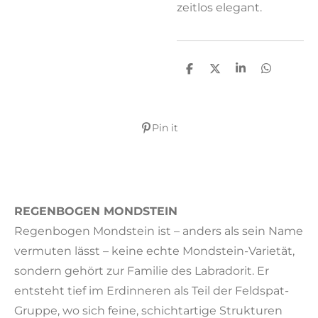
zeitlos elegant.
T
T
T
T
e
e
e
e
i
i
i
i
l
l
l
l
e
e
e
e
Pin it
n
n
n
n
REGENBOGEN MONDSTEIN
Regenbogen Mondstein ist – anders als sein Name
vermuten lässt – keine echte Mondstein-Varietät,
sondern gehört zur Familie des
Labradorit
. Er
entsteht tief im Erdinneren als Teil der Feldspat-
Gruppe, wo sich feine, schichtartige Strukturen