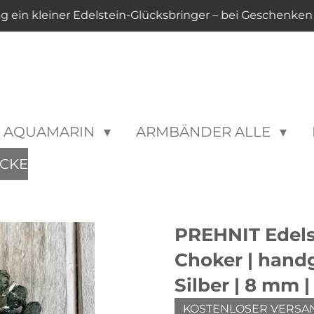
ng ein kleiner Edelstein-Glücksbringer – bei Geschenke
AQUAMARIN
ARMBÄNDER ALLE
CKE
PREHNIT Edelst
Choker | handg
Silber | 8 mm
KOSTENLOSER VERSA