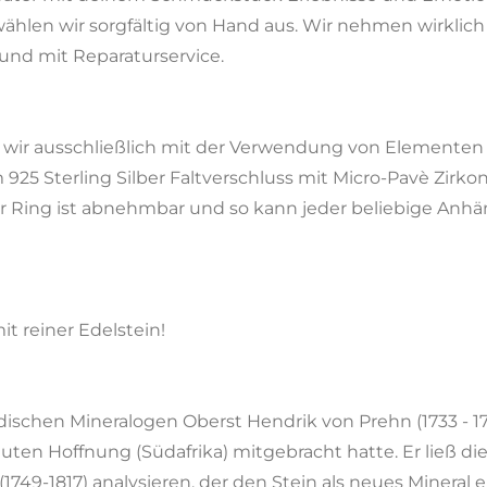
wählen wir sorgfältig von Hand aus. Wir nehmen wirklich
g und mit Reparaturservice.
 wir ausschließlich mit der Verwendung von Elementen au
m 925 Sterling Silber Faltverschluss mit Micro-Pavè Zirk
Der Ring ist abnehmbar und so kann jeder beliebige Anhä
it reiner Edelstein!
ischen Mineralogen Oberst Hendrik von Prehn (1733 - 178
uten Hoffnung (Südafrika) mitgebracht hatte. Er ließ 
749-1817) analysieren, der den Stein als neues Mineral 