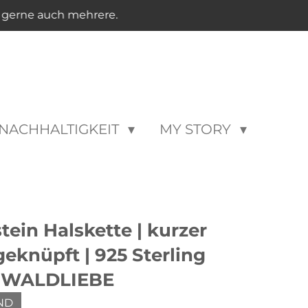
n gerne auch mehrere.
NACHHALTIGKEIT
MY STORY
ein Halskette | kurzer
eknüpft | 925 Sterling
 | WALDLIEBE
ND