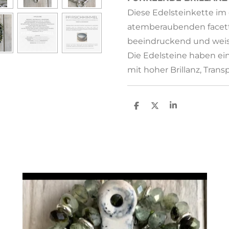
Diese Edelsteinkette im 
atemberaubenden facett
beeindruckend und weis
Die Edelsteine haben ei
mit hoher Brillanz, Tra
T
T
T
e
e
e
i
i
i
l
l
l
e
e
e
n
n
n