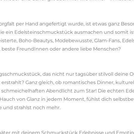
orgfalt per Hand angefertigt wurde, ist etwas ganz Beso
, die ein Edelsteinschmuckstück ausmachen und somit is
eisterte, Boho-Beautys, Modebewusste, Glam-Fans, Edel
, beste FreundInnen oder andere liebe Menschen?
ngsschmuckstück, das nicht nur tagsüber stilvoll deine O
rstrahlt? Ganz gleich, ob romantisches Dinner, kulturell
 schmeichelhaften Abendlicht zum Star! Die echten Edel
 Hauch von Glanz in jedem Moment, fühlst dich selbstb
e und strahlst noch mehr.
später mit deinem Schmuckstück Erlebnisse und Emotione