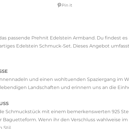
l
u
n
Pin it
a
t
t
y
e
e
r
f
 das passende Prehnit Edelstein Armband. Du findest es
u
rtiges Edelstein Schmuck-Set. Dieses Angebot umfasst 
l
l
s
SSE
c
annennadeln und einen wohltuenden Spaziergang im Wal
r
lebendigen Landschaften und erinnern uns an die Einhei
e
e
n
USS
e Schmuckstück mit einem bemerkenswerten 925 Sterlin
r Baguetteform. Wenn ihr den Verschluss wahlweise im N
 Stil.