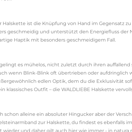
 Halskette ist die Knüpfung von Hand im Gegensatz zu a
ers geschmeidig und unterstützt den Energiefluss der N
igartige Haptik mit besonders geschmeidigem Fall.
gelingt es mühelos, nicht zuletzt durch ihren auffallend
Auch wenn Blink-Blink oft übertrieben oder aufdringlich w
ßergewöhnlich edlen Optik, dem du die Exklusivität sofo
in klassisches Outfit – die WALDLIEBE Halskette vervolls
ch schon alleine ein absoluter Hingucker aber der Versc
lsteinarmband zur Halskette, du findest es ebenfalls im
wieder und daher gilt auch hier wie immer - in natura 