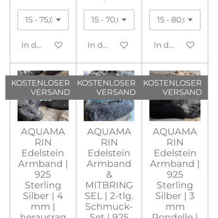
In den Warenkorb
In den Warenkorb
In den Warenko
KOSTENLOSER
KOSTENLOSER
KOSTENLOSER
VERSAND
VERSAND
VERSAND
AQUAMA
AQUAMA
AQUAMA
RIN
RIN
RIN
Edelstein
Edelstein
Edelstein
Armband |
Armband
Armband |
925
&
925
Sterling
MITBRING
Sterling
Silber | 4
SEL | 2-tlg.
Silber | 3
mm |
Schmuck-
mm
herausrag
Set | 925
Rondelle |