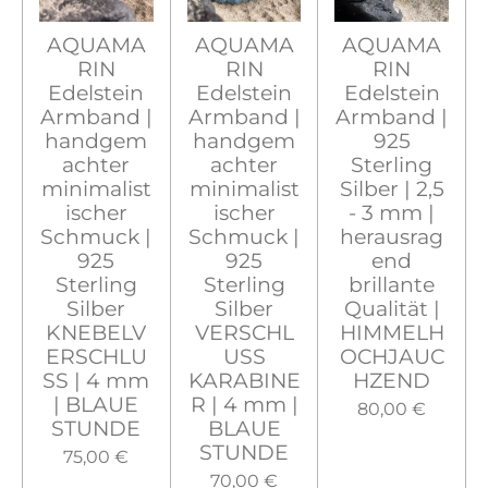
AQUAMA
AQUAMA
AQUAMA
RIN
RIN
RIN
Edelstein
Edelstein
Edelstein
Armband |
Armband |
Armband |
handgem
handgem
925
achter
achter
Sterling
minimalist
minimalist
Silber | 2,5
ischer
ischer
- 3 mm |
Schmuck |
Schmuck |
herausrag
925
925
end
Sterling
Sterling
brillante
Silber
Silber
Qualität |
KNEBELV
VERSCHL
HIMMELH
ERSCHLU
USS
OCHJAUC
SS | 4 mm
KARABINE
HZEND
| BLAUE
R | 4 mm |
80,00 €
STUNDE
BLAUE
STUNDE
75,00 €
70,00 €