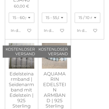
60,00 €
In den Warenkorb
In den Warenkorb
In den Warenko
KOSTENLOSER
KOSTENLOSER
VERSAND
VERSAND
Edelsteina
AQUAMA
rmband |
RIN
Seidenarm
EDELSTEI
band mit
N
Edelstein |
ARMBAN
925
D | 925
Sterling
Sterling