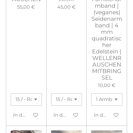
mband |
55,00 €
45,00 €
(veganes)
Seidenarm
band | 4
mm
quadratisc
her
Edelstein |
WELLENR
AUSCHEN
MITBRING
SEL
10,00 €
In den Warenkorb
In den Warenkorb
In den Warenko