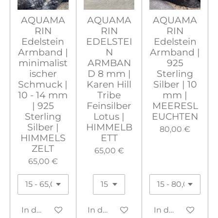
AQUAMA
AQUAMA
AQUAMA
RIN
RIN
RIN
Edelstein
EDELSTEI
Edelstein
Armband |
N
Armband |
minimalist
ARMBAN
925
ischer
D 8 mm |
Sterling
Schmuck |
Karen Hill
Silber | 10
10 - 14 mm
Tribe
mm |
| 925
Feinsilber
MEERESL
Sterling
Lotus |
EUCHTEN
Silber |
HIMMELB
80,00 €
HIMMELS
ETT
ZELT
65,00 €
65,00 €
In den Warenkorb
In den Warenkorb
In den Warenko