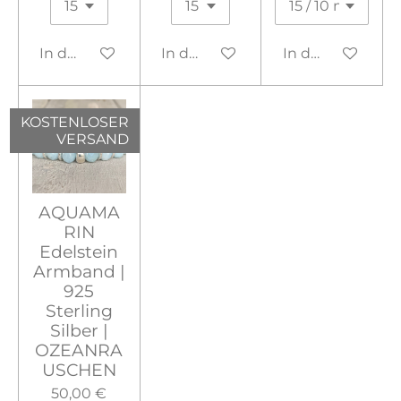
In den Warenkorb
In den Warenkorb
In den Warenko
KOSTENLOSER
VERSAND
AQUAMA
RIN
Edelstein
Armband |
925
Sterling
Silber |
OZEANRA
USCHEN
50,00 €