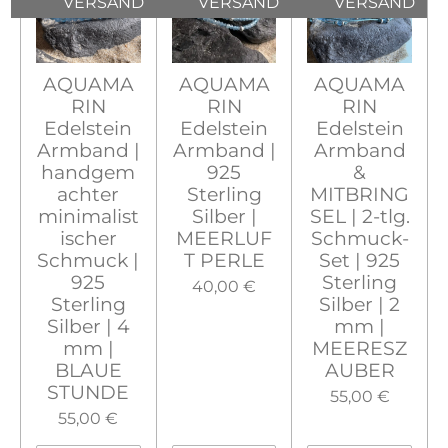
VERSAND
VERSAND
VERSAND
AQUAMA
AQUAMA
AQUAMA
RIN
RIN
RIN
Edelstein
Edelstein
Edelstein
Armband |
Armband |
Armband
handgem
925
&
achter
Sterling
MITBRING
minimalist
Silber |
SEL | 2-tlg.
ischer
MEERLUF
Schmuck-
Schmuck |
T PERLE
Set | 925
925
Sterling
40,00 €
Sterling
Silber | 2
Silber | 4
mm |
mm |
MEERESZ
BLAUE
AUBER
STUNDE
55,00 €
55,00 €