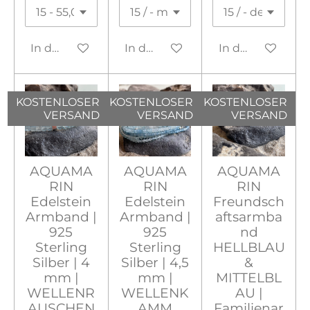
In den Warenkorb
In den Warenkorb
In den Warenko
KOSTENLOSER
KOSTENLOSER
KOSTENLOSER
VERSAND
VERSAND
VERSAND
AQUAMA
AQUAMA
AQUAMA
RIN
RIN
RIN
Edelstein
Edelstein
Freundsch
Armband |
Armband |
aftsarmba
925
925
nd
Sterling
Sterling
HELLBLAU
Silber | 4
Silber | 4,5
&
mm |
mm |
MITTELBL
WELLENR
WELLENK
AU |
AUSCHEN
AMM
Familienar