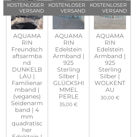
KOSTENLOSER
KOSTENLOSER
KOSTENLOSER
VERSAND
VERSAND
VERSAND
AQUAMA
AQUAMA
AQUAMA
RIN
RIN
RIN
Freundsch
Edelstein
Edelstein
aftsarmba
Armband |
Armband |
nd
925
925
DUNKELB
Sterling
Sterling
LAU |
Silber |
Silber |
Familienar
GLÜCKSHI
WOLKENT
mband |
MMEL
AU
(veganes)
PERLE
30,00 €
Seidenarm
35,00 €
band | 4
mm
quadratisc
her
Edelstein |