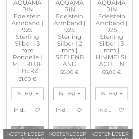
AQUAMA
AQUAMA
AQUAMA
RIN
RIN
RIN
Edelstein
Edelstein
Edelstein
Armband |
Armband |
Armband |
925
925
925
Sterling
Sterling
Sterling
Silber | 3
Silber | 2
Silber | 3
mm
mm |
mm |
Rondelle |
SEELENB
HIMMELSL
MEERLUF
AND
ÄCHELN
T HERZ
55,00 €
65,00 €
61,00 €
In den Warenkorb
In den Warenkorb
In den Warenko
KOSTENLOSER
KOSTENLOSER
KOSTENLOSER