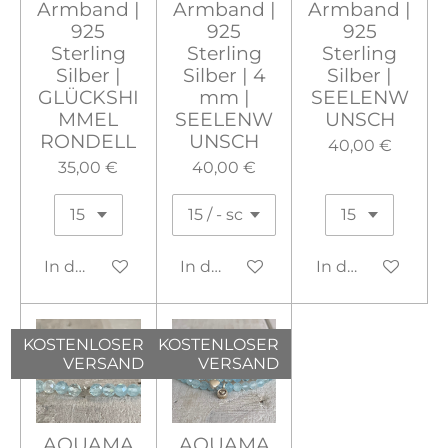
Armband |
Armband |
Armband |
925
925
925
Sterling
Sterling
Sterling
Silber |
Silber | 4
Silber |
GLÜCKSHI
mm |
SEELENW
MMEL
SEELENW
UNSCH
RONDELL
UNSCH
40,00 €
35,00 €
40,00 €
In den Warenkorb
In den Warenkorb
In den Warenko
KOSTENLOSER
KOSTENLOSER
VERSAND
VERSAND
AQUAMA
AQUAMA