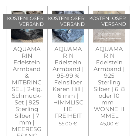
KOSTENLOSER
KOSTENLOSER
KOSTENLOSER
VERSAND
VERSAND
VERSAND
AQUAMA
AQUAMA
AQUAMA
RIN
RIN
RIN
Edelstein
Edelstein
Edelstein
Armband
Armband |
Armband |
&
95-99 %
925
MITBRING
Feinsilber
Sterling
SEL | 2-tlg.
Karen Hill |
Silber | 6, 8
Schmuck-
6 mm |
oder 10
Set | 925
HIMMLISC
mm |
Sterling
HE
WONNEHI
Silber | 7
FREIHEIT
MMEL
mm |
55,00 €
45,00 €
MEERESG
ESANG