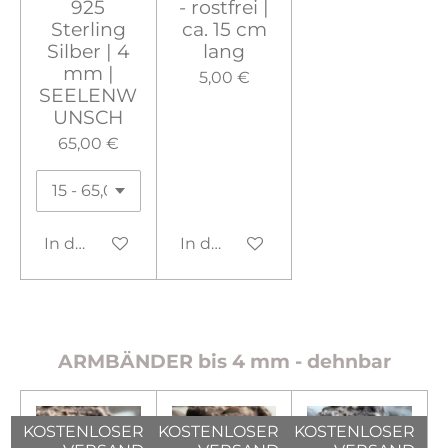
925
- rostfrei |
Sterling
ca. 15 cm
Silber | 4
lang
mm |
5,00 €
SEELENW
UNSCH
65,00 €
In den Warenkorb
In den Warenkorb
ARMBÄNDER bis 4 mm - dehnbar
KOSTENLOSER
KOSTENLOSER
KOSTENLOSER