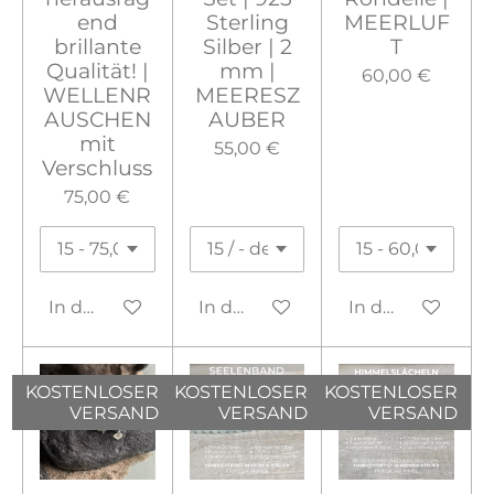
end
Sterling
MEERLUF
brillante
Silber | 2
T
Qualität! |
mm |
60,00 €
WELLENR
MEERESZ
AUSCHEN
AUBER
mit
55,00 €
Verschluss
75,00 €
In den Warenkorb
In den Warenkorb
In den Warenko
KOSTENLOSER
KOSTENLOSER
KOSTENLOSER
VERSAND
VERSAND
VERSAND