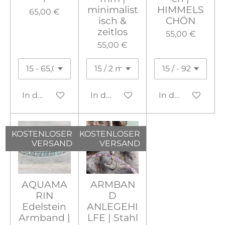
minimalist
HIMMELS
65,00 €
isch &
CHÖN
zeitlos
55,00 €
55,00 €
In den Warenkorb
In den Warenkorb
In den Warenko
KOSTENLOSER
KOSTENLOSER
VERSAND
VERSAND
AQUAMA
ARMBAN
RIN
D
Edelstein
ANLEGEHI
Armband |
LFE | Stahl