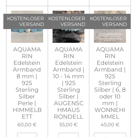
KOSTENLOSER
KOSTENLOSER
KOSTENLOSER
VERSAND
VERSAND
VERSAND
AQUAMA
AQUAMA
AQUAMA
RIN
RIN
RIN
Edelstein
Edelstein
Edelstein
Armband
Armband |
Armband |
8 mm |
10 - 14 mm
925
925
| 925
Sterling
Sterling
Sterling
Silber | 6, 8
Silber
Silber |
oder 10
Perle |
AUGENSC
mm |
HIMMELB
HMAUS
WONNEHI
ETT
RONDELL
MMEL
60,00 €
55,00 €
45,00 €