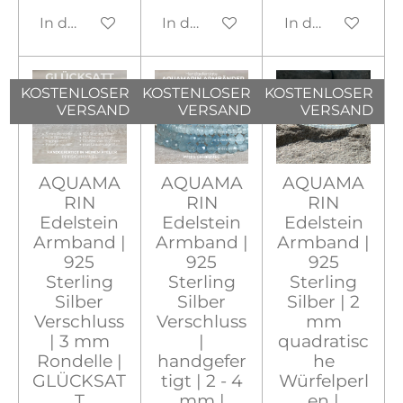
In den Warenkorb
In den Warenkorb
In den Warenko
KOSTENLOSER
KOSTENLOSER
KOSTENLOSER
VERSAND
VERSAND
VERSAND
AQUAMA
AQUAMA
AQUAMA
RIN
RIN
RIN
Edelstein
Edelstein
Edelstein
Armband |
Armband |
Armband |
925
925
925
Sterling
Sterling
Sterling
Silber
Silber
Silber | 2
Verschluss
Verschluss
mm
| 3 mm
|
quadratisc
Rondelle |
handgefer
he
GLÜCKSAT
tigt | 2 - 4
Würfelperl
T
mm |
en |