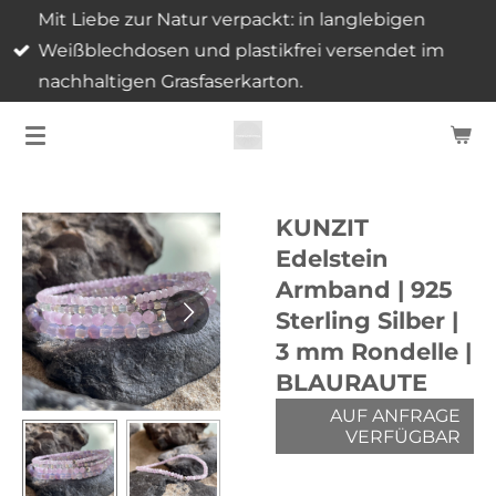
Mit Liebe zur Natur verpackt: in langlebigen
Zum
Weißblechdosen und plastikfrei versendet im
Hauptinhalt
nachhaltigen Grasfaserkarton.
springen
KUNZIT
Edelstein
Armband | 925
Sterling Silber |
3 mm Rondelle |
BLAURAUTE
AUF ANFRAGE
VERFÜGBAR