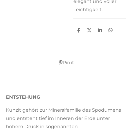
elegant und voller
Leichtigkeit.
T
T
T
T
e
e
e
e
i
i
i
i
l
l
l
l
e
e
e
e
n
n
n
n
Pin it
ENTSTEHUNG
Kunzit gehört zur Mineralfamilie des Spodumens
und entsteht tief im Inneren der Erde unter
hohem Druck in sogenannten