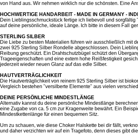
von Hand aus. Wir nehmen wirklich nur die schönsten. Eine Ansc
HOCHWERTIGE HANDARBEIT - MADE IN GERMANY - IND
Dein Lieblingsschmuckstück fertige ich liebevoll und sorgfält
auf deine persönliche, ideale Länge. Ich bitte in diesem Fall g
STERLING SILBER
Die Liebe zu besten Materialien führen wir ausschließlich mit d
zwei 925 Sterling Silber Rondelle abgeschlossen. Dein Lieblin
Reibung geschützt. Ein Drahtschutzbügel schützt den Übergang
Trageeigenschaften und eine extem hohe Reißfestigkeit gesich
jederzeit wieder neuen Glanz auf das edle Silber.
HAUTVERTRÄGLICHKEIT
Die Hautverträglichkeit von reinem 925 Sterling Silber ist bio
Vergleich bestehen "versilberte Elemente" aus vielen verschiede
DEINE PERSÖNLICHE MINDESTLÄNGE
Alternativ kannst du deine persönliche Mindestlänge berechne
eine Zugabe von ca. 5 cm zur Kragenweite bewährt. Ein Beispi
Mindestkettenlänge für einen bequemen Sitz.
Um zu schauen, wie diese Choker Halskette bei dir fällt, verk
und daher verzichten wir auf ein Tragefoto, denn dieses gibt di