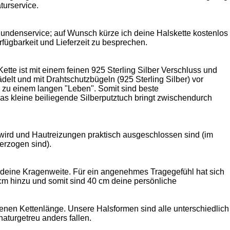
turservice.
Kundenservice; auf Wunsch kürze ich deine Halskette kostenlos
rfügbarkeit und Lieferzeit zu besprechen.
ette ist mit einem feinen 925 Sterling Silber Verschluss und
elt und mit Drahtschutzbügeln (925 Sterling Silber) vor
e zu einem langen "Leben". Somit sind beste
as kleine beiliegende Silberputztuch bringt zwischendurch
n wird und Hautreizungen praktisch ausgeschlossen sind (im
berzogen sind).
 deine Kragenweite. Für ein angenehmes Tragegefühl hat sich
cm hinzu und somit sind 40 cm deine persönliche
enen Kettenlänge. Unsere Halsformen sind alle unterschiedlich
naturgetreu anders fallen.