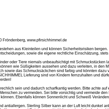
30 Fröndenberg, www.pfirsichhimmel.de
stehen aus Kleinteilen und können Sicherheitsrisiken bergen.
tscheidungen, sowie die eigene rechtliche Einschätzung, stets b
inder oder Tiere niemals unbeaufsichtigt mit Schmuckstücken la
ne können wie Süßigkeiten aussehen und dazu verleiten, in de
uch sowie das Schmucksäckchen sind farbig und könnten dazu ve
SICHHIMMEL Lieferung sind von Kindern fernzuhalten und dürfen
erden!
brechlich sein und dadurch scharfkantig werden. Bitte achte 
enschen zu vermeiden. Sei bitte vorsichtig und vermeide den 
ifen können. Ebenfalls können Sonnenlicht und Schweiß Veränd
d antiallergen. Sterling Silber kann an der Luft leicht dunkel a