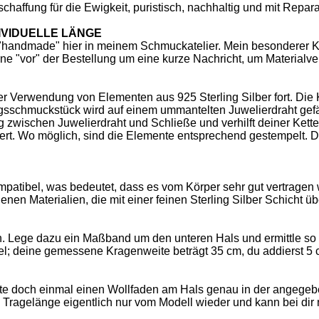
haffung für die Ewigkeit, puristisch, nachhaltig und mit Repara
IVIDUELLE LÄNGE
ig "handmade" hier in meinem Schmuckatelier. Mein besonderer 
erne "vor" der Bestellung um eine kurze Nachricht, um Materialve
er Verwendung von Elementen aus 925 Sterling Silber fort. Die K
gsschmuckstück wird auf einem ummantelten Juwelierdraht gefäd
 zwischen Juwelierdraht und Schließe und verhilft deiner Kett
ert. Wo möglich, sind die Elemente entsprechend gestempelt. D
kompatibel, was bedeutet, dass es vom Körper sehr gut vertrage
nen Materialien, die mit einer feinen Sterling Silber Schicht ü
n. Lege dazu ein Maßband um den unteren Hals und ermittle so
el; deine gemessene Kragenweite beträgt 35 cm, du addierst 5 
note doch einmal einen Wollfaden am Hals genau in der angegeb
e Tragelänge eigentlich nur vom Modell wieder und kann bei dir 