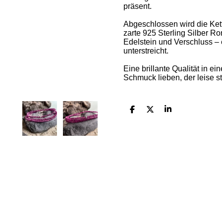
präsent.
Abgeschlossen wird die Ket
zarte 925 Sterling Silber 
Edelstein und Verschluss – e
unterstreicht.
Eine brillante Qualität in e
Schmuck lieben, der leise st
T
T
T
e
e
e
i
i
i
l
l
l
e
e
e
n
n
n