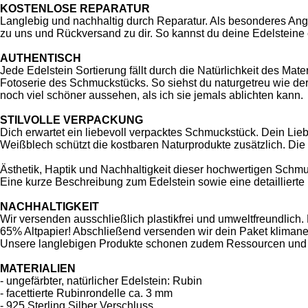
KOSTENLOSE REPARATUR
Langlebig und nachhaltig durch Reparatur. Als besonderes Ange
zu uns und Rückversand zu dir. So kannst du deine Edelsteine 
AUTHENTISCH
Jede Edelstein Sortierung fällt durch die Natürlichkeit des Ma
Fotoserie des Schmuckstücks. So siehst du naturgetreu wie der
noch viel schöner aussehen, als ich sie jemals ablichten kann.
STILVOLLE VERPACKUNG
Dich erwartet ein liebevoll verpacktes Schmuckstück. Dein Lie
Weißblech schützt die kostbaren Naturprodukte zusätzlich. Die
Ästhetik, Haptik und Nachhaltigkeit dieser hochwertigen Sch
Eine kurze Beschreibung zum Edelstein sowie eine detaillierte
NACHHALTIGKEIT
Wir versenden ausschließlich plastikfrei und umweltfreundlic
65% Altpapier! Abschließend versenden wir dein Paket klima
Unsere langlebigen Produkte schonen zudem Ressourcen und 
MATERIALIEN
- ungefärbter, natürlicher Edelstein: Rubin
- facettierte Rubinrondelle ca. 3 mm
- 925 Sterling Silber Verschluss