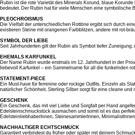
Rubin ist die rote Varietät des Minerals Korund, blaue Korunde
bedeutet. Der Rubin hat für viele Menschen eine symbolische B
PLEOCHROISMUS
Die Vielfalt der unterschiedlichen Rottöne ergibt sich durch ei
existieren Steine mit orangenen Farbblitzen, andere mit rot-br
SYMBOL DER LIEBE
Seit Jahrhunderten gilt der Rubin als Symbol tiefer Zuneigung.
EHEMALS KARFUNKEL
Der Name Rubin wurde erstmals im 12. Jahrhundert in der Prov
liebevoll Karfunkel – ein Sammelname für all die funkelnden ro
STATEMENT-PIECE
Ein Must-have für feminine oder rockige Outfits. Einzeln als S
natürlicher Schönheit. Sterling Silber sorgt für eine cleane un
GESCHENK
Ein Geschenk, das mit viel Liebe und Sorgfalt per Hand angefert
Edelsteinschmuckstück ausmachen und somit ist es das perfekt
EdelsteinliebhaberInnen, SteinesammlerInnen, MinimalistInne
NACHHALTIGER ECHTSCHMUCK
Garantiert verbindest du früher oder später mit deinem Schmuck