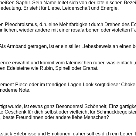
 heißen Saphir. Sein Name leitet sich von der lateinischen Bez
edeutung. Er steht für Liebe, Leidenschaft und Energie.
nen Pleochroismus, d.h. eine Mehrfarbigkeit durch Drehen des Ed
äunlichen, wieder andere mit einer rosafarbenen oder violetten 
 Als Armband getragen, ist er ein stiller Liebesbeweis an eine
ence erwähnt und kommt vom lateinischen ruber, was einfach „r
ten Edelsteine wie Rubin, Spinell oder Granat.
tatement-Piece oder im trendigen Lagen-Look sorgt dieser Choke
d moderne Note.
igt wurde, ist etwas ganz Besonderes! Schönheit, Einzigartigkeit
e Geschenk für dich selbst oder vielleicht für Schmuckbegeis
n, beste FreundInnen oder andere liebe Menschen?
stück Erlebnisse und Emotionen, daher soll es dich ein Leben l