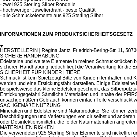
- zwei 925 Sterling Silber Rondelle
- hochwertiger Juwelierdraht - beste Qualität
- alle Schmuckelemente aus 925 Sterling Silber
INFORMATIONEN ZUM PRODUKTSICHERHEITSGESETZ
HERSTELLERIN | Regina Jantz, Friedrich-Bering-Str. 11, 587
SICHERE HANDHABUNG
Edelsteine und weitere Elemente in meinen Schmuckstücken be
sicheren Handhabung; jedoch liegt die Verantwortung für die En
SICHERHEIT FÜR KINDER | TIERE
Schmuck ist kein Spielzeug! Bitte von Kindern fernhalten und K
werden und eine Erstickungsfahr darstellen. Einige Edelstei
beispielsweise das kleine Edelsteingeschenk, das Silberputzt
Erstickungsgefahr! Sämtliche Materialien und Inhalte der PFIR
unsachgemäßem Gebrauch können einfach Teile verschluckt w
SACHGEMÄßE NUTZUNG
Mineralien und Edelsteine sind Naturprodukte. Sie können zer
Beschädigungen und Verletzungen von dir selbst und anderen M
oder Desinfektionsmitteln, die leider Naturmaterialien angre
MATERIALIEN RISIKEN
Die verwendeten 925 Sterling Silber Elemente sind nickelfrei un