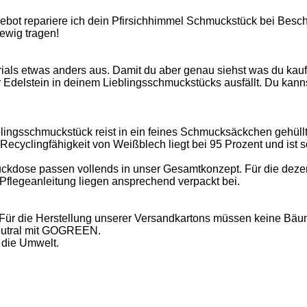
bot repariere ich dein Pfirsichhimmel Schmuckstück bei Beschä
ewig tragen!
terials etwas anders aus. Damit du aber genau siehst was du ka
 Edelstein in deinem Lieblingsschmuckstücks ausfällt. Du kanns
blingsschmuckstück reist in ein feines Schmucksäckchen gehüll
 Recyclingfähigkeit von Weißblech liegt bei 95 Prozent und ist
muckdose passen vollends in unser Gesamtkonzept. Für die dez
 Pflegeanleitung liegen ansprechend verpackt bei.
h. Für die Herstellung unserer Versandkartons müssen keine Bä
neutral mit GOGREEN.
die Umwelt.