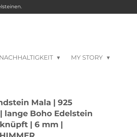
elsteinen.
NACHHALTIGKEIT
MY STORY
dstein Mala | 925
 | lange Boho Edelstein
knüpft | 6 mm |
HIMMER