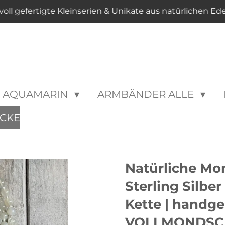
voll gefertigte Kleinserien & Unikate aus natürlichen Ed
AQUAMARIN
ARMBÄNDER ALLE
CKE
Natürliche Mon
Sterling Silber
Kette | handge
VOLLMONDSC