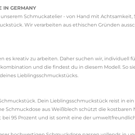
E IN GERMANY
 in unserem Schmuckatelier - von Hand mit Achtsamkeit,
kstück. Wir verarbeiten aus ethischen Gründen aussch
en es kreativ zu arbeiten. Daher suchen wir, individuell 
nkombination und die findest du in diesem Modell. So s
 deines Lieblingsschmuckstücks.
s Schmuckstück. Dein Lieblingsschmuckstück reist in e
sche Schmuckdose aus Weißblech schützt die kostbaren N
t bei 95 Prozent und ist somit eine der umweltfreundli
dieser hochwertigen Schmuckdose passen vollends in u