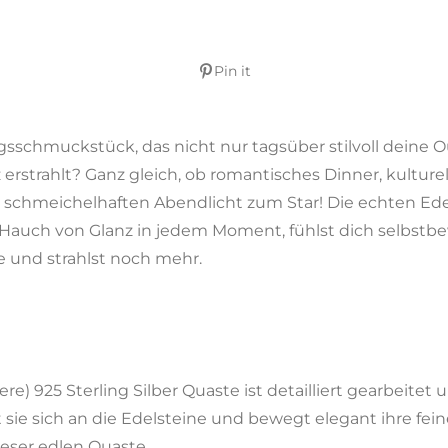
n
n
n
Pin it
ngsschmuckstück, das nicht nur tagsüber stilvoll deine O
rstrahlt? Ganz gleich, ob romantisches Dinner, kulturell
 schmeichelhaften Abendlicht zum Star! Die echten Edel
 Hauch von Glanz in jedem Moment, fühlst dich selbstb
e und strahlst noch mehr.
ere) 925 Sterling Silber Quaste ist detailliert gearbeitet
 sie sich an die Edelsteine und bewegt elegant ihre fein
eser edlen Quaste.