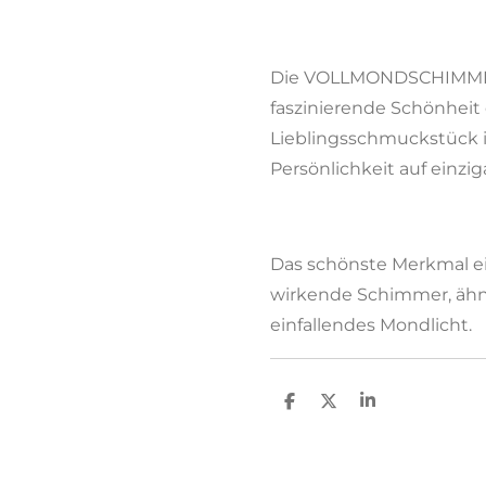
Die VOLLMONDSCHIMMER
faszinierende Schönheit
Lieblingsschmuckstück in
Persönlichkeit auf einzig
Das schönste Merkmal ein
wirkende Schimmer, ähnl
einfallendes Mondlicht.
T
T
T
e
e
e
i
i
i
l
l
l
e
e
e