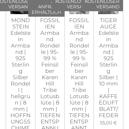
OSTENLOSER
AUF
KOSTENLOSER
KOSTENLOSER
VERSAND
ANFRAGE
VERSAND
VERSAND
ERHÄLTLICH
MOND
FOSSIL
FOSSIL
TIGER
STEIN
IEN
IEN
AUGE
Edelste
Armba
Armba
Edelste
in
nd
nd
in
Armba
Rondel
Rondel
Armba
nd |
le | 95-
le | 95-
nd |
925
99 %
99 %
925
Sterlin
Feinsil
Feinsil
Sterlin
g
ber
ber
g
Silber
Karen
Karen
Silber |
Rondel
Hill
Hill
10 mm
l |
Tribe
Tribe
|
hellgrü
Lotusb
Lotusb
KAFFE
n | 8
lüte | 8
lüte | 8
EDUFT
mm |
mm |
mm |
BLATT/
HOFFN
TIEFEN
TIEFEN
FEDER
UNGSS
ENTSP
ENTSP
55,00 €
CHIME
ANNU
ANNT