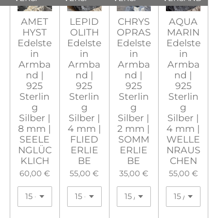
AMET
LEPID
CHRYS
AQUA
HYST
OLITH
OPRAS
MARIN
Edelste
Edelste
Edelste
Edelste
in
in
in
in
Armba
Armba
Armba
Armba
nd |
nd |
nd |
nd |
925
925
925
925
Sterlin
Sterlin
Sterlin
Sterlin
g
g
g
g
Silber |
Silber |
Silber |
Silber |
8 mm |
4 mm |
2 mm |
4 mm |
SEELE
FLIED
SOMM
WELLE
NGLÜC
ERLIE
ERLIE
NRAUS
KLICH
BE
BE
CHEN
60,00 €
55,00 €
35,00 €
55,00 €