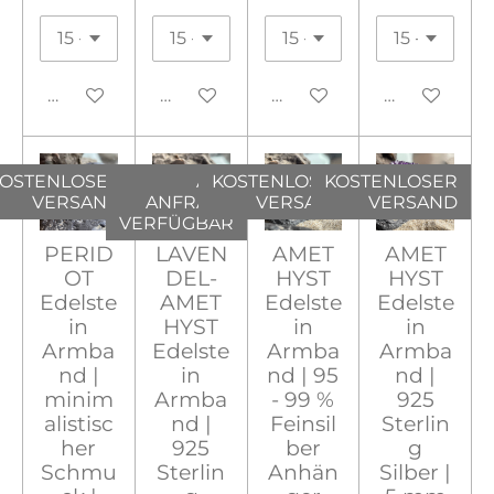
In den Warenkorb
In den Warenkorb
In den Warenkorb
In den War
OSTENLOSER
AUF
KOSTENLOSER
KOSTENLOSER
VERSAND
ANFRAGE
VERSAND
VERSAND
VERFÜGBAR
PERID
LAVEN
AMET
AMET
OT
DEL-
HYST
HYST
Edelste
AMET
Edelste
Edelste
in
HYST
in
in
Armba
Edelste
Armba
Armba
nd |
in
nd | 95
nd |
minim
Armba
- 99 %
925
alistisc
nd |
Feinsil
Sterlin
her
925
ber
g
Schmu
Sterlin
Anhän
Silber |