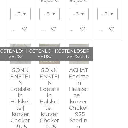
60,00 €
60,00 €
In den Warenkorb
In den Warenkorb
In den Warenkorb
In den War
OSTENLOSER
KOSTENLOSER
KOSTENLOSER
VERSAND
VERSAND
VERSAND
SONN
SONN
ACHAT
ENSTEI
ENSTEI
Edelste
N
N
in
Edelste
Edelste
Halsket
in
in
te |
Halsket
Halsket
kurzer
te |
te |
Choker
kurzer
kurzer
| 925
Choker
Choker
Sterlin
| 925
| 925
g