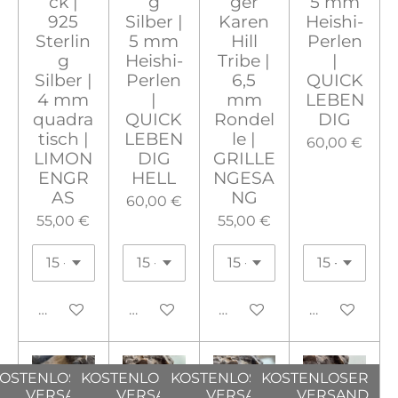
ck |
g
ger
5 mm
925
Silber |
Karen
Heishi-
Sterlin
5 mm
Hill
Perlen
g
Heishi-
Tribe |
|
Silber |
Perlen
6,5
QUICK
4 mm
|
mm
LEBEN
quadra
QUICK
Rondel
DIG
tisch |
LEBEN
le |
60,00 €
LIMON
DIG
GRILLE
ENGR
HELL
NGESA
AS
NG
60,00 €
55,00 €
55,00 €
In den Warenkorb
Bei Verfügbarkeit benachrichtigen
In den Warenkorb
In den War
OSTENLOSER
KOSTENLOSER
KOSTENLOSER
KOSTENLOSER
VERSAND
VERSAND
VERSAND
VERSAND