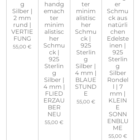
g
handg
ter
er
Silber |
emach
minim
Schmu
2 mm
ter
alistisc
ck aus
rund |
minim
her
natürli
VERTIE
alistisc
Schmu
chen
FUNG
her
ck |
Edelste
Schmu
925
inen |
55,00 €
ck |
Sterlin
925
925
g
Sterlin
Sterlin
Silber |
g
g
4 mm |
Silber
Silber |
BLAUE
Rondel
4 mm |
STUND
l | 7
FLIED
E
mm |
ERZAU
KLEIN
55,00 €
BER
E
NEU
SONN
ENBLU
55,00 €
ME
55,00 €