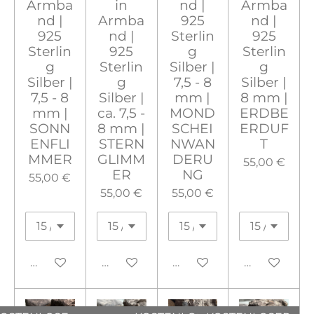
Armba
in
nd |
Armba
nd |
Armba
925
nd |
925
nd |
Sterlin
925
Sterlin
925
g
Sterlin
g
Sterlin
Silber |
g
Silber |
g
7,5 - 8
Silber |
7,5 - 8
Silber |
mm |
8 mm |
mm |
ca. 7,5 -
MOND
ERDBE
SONN
8 mm |
SCHEI
ERDUF
ENFLI
STERN
NWAN
T
MMER
GLIMM
DERU
55,00 €
ER
NG
55,00 €
55,00 €
55,00 €
In den Warenkorb
In den Warenkorb
Bei Verfügbarkeit benac
In den War