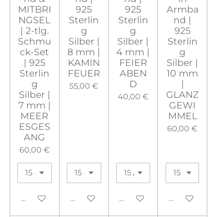
MITBRI
925
925
Armba
NGSEL
Sterlin
Sterlin
nd |
| 2-tlg.
g
g
925
Schmu
Silber |
Silber |
Sterlin
ck-Set
8 mm |
4 mm |
g
| 925
KAMIN
FEIER
Silber |
Sterlin
FEUER
ABEN
10 mm
g
D
|
55,00 €
Silber |
GLANZ
40,00 €
7 mm |
GEWI
MEER
MMEL
ESGES
60,00 €
ANG
60,00 €
In den Warenkorb
In den Warenkorb
In den Warenkorb
In den War