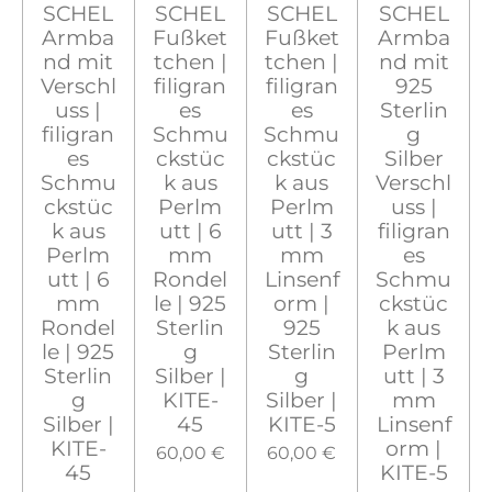
SCHEL
SCHEL
SCHEL
SCHEL
Armba
Fußket
Fußket
Armba
nd mit
tchen |
tchen |
nd mit
Verschl
filigran
filigran
925
uss |
es
es
Sterlin
filigran
Schmu
Schmu
g
es
ckstüc
ckstüc
Silber
Schmu
k aus
k aus
Verschl
ckstüc
Perlm
Perlm
uss |
k aus
utt | 6
utt | 3
filigran
Perlm
mm
mm
es
utt | 6
Rondel
Linsenf
Schmu
mm
le | 925
orm |
ckstüc
Rondel
Sterlin
925
k aus
le | 925
g
Sterlin
Perlm
Sterlin
Silber |
g
utt | 3
g
KITE-
Silber |
mm
Silber |
45
KITE-5
Linsenf
KITE-
orm |
60,00 €
60,00 €
45
KITE-5