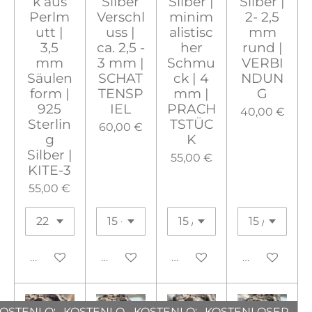
k aus
Silber
Silber |
Silber |
Perlm
Verschl
minim
2- 2,5
utt |
uss |
alistisc
mm
3,5
ca. 2,5 -
her
rund |
mm
3 mm |
Schmu
VERBI
Säulen
SCHAT
ck | 4
NDUN
form |
TENSP
mm |
G
925
IEL
PRACH
40,00 €
Sterlin
TSTÜC
60,00 €
g
K
Silber |
55,00 €
KITE-3
55,00 €
In den Warenkorb
In den Warenkorb
In den Warenkorb
In den War
OSTENLOSER
KOSTENLOSER
KOSTENLOSER
KOSTENLOSER