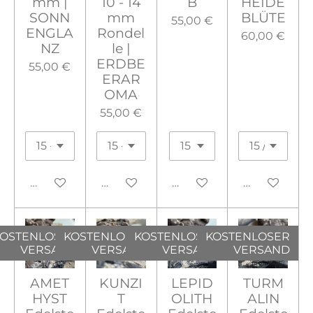
mm |
10 - 14
B
HEIDE
SONN
mm
BLÜTE
55,00 €
ENGLA
Rondel
60,00 €
NZ
le |
ERDBE
55,00 €
ERAR
OMA
55,00 €
In den Warenkorb
In den Warenkorb
In den Warenkorb
In den War
OSTENLOSER
KOSTENLOSER
KOSTENLOSER
KOSTENLOSER
VERSAND
VERSAND
VERSAND
VERSAND
AMET
KUNZI
LEPID
TURM
HYST
T
OLITH
ALIN