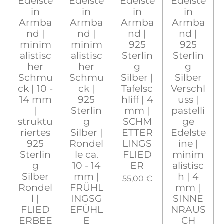
Edelste
Edelste
Edelste
Edelste
in
in
in
in
Armba
Armba
Armba
Armba
nd |
nd |
nd |
nd |
minim
minim
925
925
alistisc
alistisc
Sterlin
Sterlin
her
her
g
g
Schmu
Schmu
Silber |
Silber
ck | 10 -
ck |
Tafelsc
Verschl
14 mm
925
hliff | 4
uss |
|
Sterlin
mm |
pastelli
struktu
g
SCHM
ge
riertes
Silber |
ETTER
Edelste
925
Rondel
LINGS
ine |
Sterlin
le ca.
FLIED
minim
g
10 - 14
ER
alistisc
Silber
mm |
h | 4
55,00 €
Rondel
FRÜHL
mm |
l |
INGSG
SINNE
FLIED
EFÜHL
NRAUS
ERBEE
E
CH