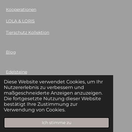
Kooperationen
LOLA & LORIS
Tierschutz Kollektion
Blog
Edelsteine
Diese Website verwendet Cookies, um Ihr
Nutzererlebnis zu verbessern und
Kontakt
maßgeschneiderte Anzeigen anzuzeigen.
Die fortgesetzte Nutzung dieser Website
bestätigt Ihre Zustimmung zur
Verwendung von Cookies.
My Story
Ich stimme zu
Newsletter