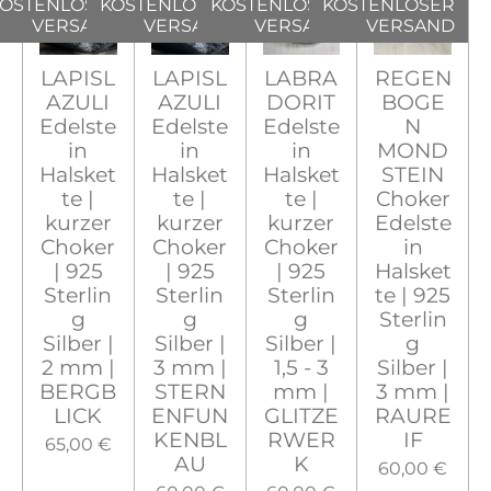
OSTENLOSER
KOSTENLOSER
KOSTENLOSER
KOSTENLOSER
VERSAND
VERSAND
VERSAND
VERSAND
LAPISL
LAPISL
LABRA
REGEN
AZULI
AZULI
DORIT
BOGE
Edelste
Edelste
Edelste
N
in
in
in
MOND
Halsket
Halsket
Halsket
STEIN
te |
te |
te |
Choker
kurzer
kurzer
kurzer
Edelste
Choker
Choker
Choker
in
| 925
| 925
| 925
Halsket
Sterlin
Sterlin
Sterlin
te | 925
g
g
g
Sterlin
Silber |
Silber |
Silber |
g
2 mm |
3 mm |
1,5 - 3
Silber |
BERGB
STERN
mm |
3 mm |
LICK
ENFUN
GLITZE
RAURE
KENBL
RWER
IF
65,00 €
AU
K
60,00 €