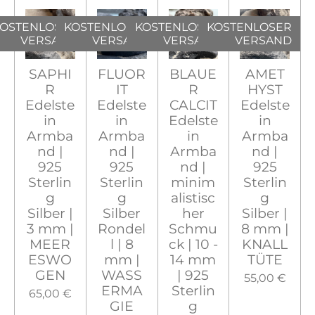
OSTENLOSER
KOSTENLOSER
KOSTENLOSER
KOSTENLOSER
VERSAND
VERSAND
VERSAND
VERSAND
SAPHI
FLUOR
BLAUE
AMET
R
IT
R
HYST
Edelste
Edelste
CALCIT
Edelste
in
in
Edelste
in
Armba
Armba
in
Armba
nd |
nd |
Armba
nd |
925
925
nd |
925
Sterlin
Sterlin
minim
Sterlin
g
g
alistisc
g
Silber |
Silber
her
Silber |
3 mm |
Rondel
Schmu
8 mm |
MEER
l | 8
ck | 10 -
KNALL
ESWO
mm |
14 mm
TÜTE
GEN
WASS
| 925
55,00 €
ERMA
Sterlin
65,00 €
GIE
g