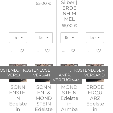
Silber |
55,00 €
ERDE
NHIM
MEL
55,00 €
In den Warenkorb
In den Warenkorb
In den Warenkorb
In den War
OSTENLOSER
KOSTENLOSER
AUF
KOSTENLOSER
VERSAND
VERSAND
ANFRAGE
VERSAND
VERFÜGBAR
SONN
SONN
MOND
ERDBE
ENSTEI
EN- &
STEIN
ERQU
N
MOND
Edelste
ARZ
Edelste
STEIN
in
Edelste
in
Edelste
Armba
in