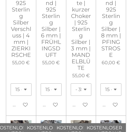
925
nd |
te |
nd |
Sterlin
925
kurzer
925
g
Sterlin
Choker
Sterlin
Silber
g
| 925
g
Verschl
Silber |
Sterlin
Silber |
uss | 4
6 mm |
g
8 mm |
mm |
FRÜHL
Silber |
PFING
ZIERKI
INGSD
3 mm |
STROS
RSCHE
UFT
MAND
E
ELBLÜ
55,00 €
55,00 €
60,00 €
TE
55,00 €
In den Warenkorb
In den Warenkorb
In den Warenkorb
In den War
OSTENLOSER
KOSTENLOSER
KOSTENLOSER
KOSTENLOSER