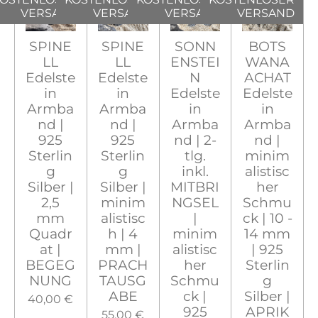
VERSAND
VERSAND
VERSAND
VERSAND
SPINE
SPINE
SONN
BOTS
LL
LL
ENSTEI
WANA
Edelste
Edelste
N
ACHAT
in
in
Edelste
Edelste
Armba
Armba
in
in
nd |
nd |
Armba
Armba
925
925
nd | 2-
nd |
Sterlin
Sterlin
tlg.
minim
g
g
inkl.
alistisc
Silber |
Silber |
MITBRI
her
2,5
minim
NGSEL
Schmu
mm
alistisc
|
ck | 10 -
Quadr
h | 4
minim
14 mm
at |
mm |
alistisc
| 925
BEGEG
PRACH
her
Sterlin
NUNG
TAUSG
Schmu
g
ABE
ck |
Silber |
40,00 €
925
APRIK
55,00 €