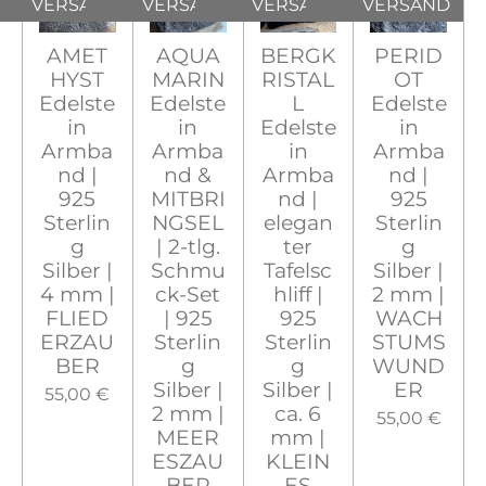
VERSAND
VERSAND
VERSAND
VERSAND
AMET
AQUA
BERGK
PERID
HYST
MARIN
RISTAL
OT
Edelste
Edelste
L
Edelste
in
in
Edelste
in
Armba
Armba
in
Armba
nd |
nd &
Armba
nd |
925
MITBRI
nd |
925
Sterlin
NGSEL
elegan
Sterlin
g
| 2-tlg.
ter
g
Silber |
Schmu
Tafelsc
Silber |
4 mm |
ck-Set
hliff |
2 mm |
FLIED
| 925
925
WACH
ERZAU
Sterlin
Sterlin
STUMS
BER
g
g
WUND
Silber |
Silber |
ER
55,00 €
2 mm |
ca. 6
55,00 €
MEER
mm |
ESZAU
KLEIN
BER
ES