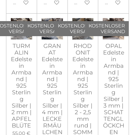
In den Warenkorb
In den Warenkorb
In den Warenkorb
In den War
OSTENLOSER
KOSTENLOSER
KOSTENLOSER
KOSTENLOSER
VERSAND
VERSAND
VERSAND
VERSAND
TURM
GRAN
RHOD
OPAL
ALIN
AT
ONIT
Edelste
Edelste
Edelste
Edelste
in
in
in
in
Armba
Armba
Armba
Armba
nd |
nd |
nd |
nd |
925
925
925
925
Sterlin
Sterlin
Sterlin
Sterlin
g
g
g
g
Silber |
Silber |
Silber |
Silber |
3 mm |
2 mm |
4 mm |
2 - 2,5
SCHAT
APFEL
LECKE
mm
TENGL
BLÜTE
RMÄU
rund |
ÖCKCH
LCHEN
SOMM
EN
55,00 €