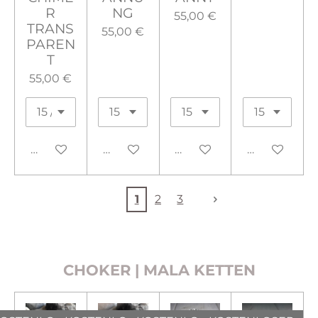
R
NG
55,00 €
TRANS
55,00 €
PAREN
T
55,00 €
In den Warenkorb
Bei Verfügbarkeit benachrichtigen
In den Warenkorb
In den War
1
2
3
CHOKER | MALA KETTEN