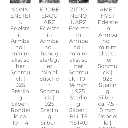
SONN
ERDBE
ZITRO
AMET
ENSTEI
ERQU
NENQ
HYST
N
ARZ
UARZ
Edelste
Edelste
Edelste
Edelste
in
in
in
in
Armba
Armba
Armba
Armba
nd |
nd |
nd |
nd |
minim
minim
handg
minim
alistisc
alistisc
efertigt
alistisc
her
her
er
her
Schmu
Schmu
miniali
Schmu
ck |
ck |
stische
ck | 10 -
925
925
r
14 mm
Sterlin
Sterlin
Schmu
| 925
g
g
ck |
Sterlin
Silber |
Silber |
925
g
ca. 7,5 -
Rondel
Sterlin
Silber |
8 mm
le ca.
g
BLÜTE
Rondel
10 - 14
Silber |
NSTAU
le |