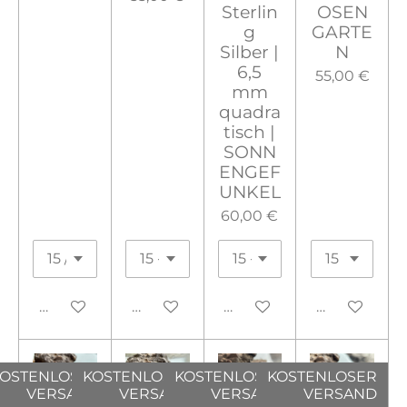
Sterlin
OSEN
g
GARTE
Silber |
N
6,5
55,00 €
mm
quadra
tisch |
SONN
ENGEF
UNKEL
60,00 €
In den Warenkorb
In den Warenkorb
In den Warenkorb
In den War
OSTENLOSER
KOSTENLOSER
KOSTENLOSER
KOSTENLOSER
VERSAND
VERSAND
VERSAND
VERSAND