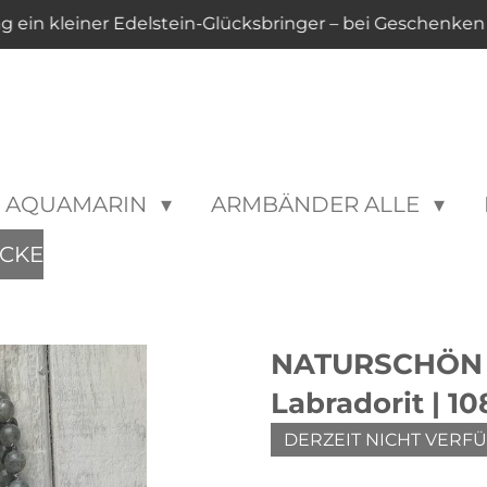
ng ein kleiner Edelstein-Glücksbringer – bei Geschenke
AQUAMARIN
ARMBÄNDER ALLE
CKE
NATURSCHÖN M
Labradorit | 10
DERZEIT NICHT VERF