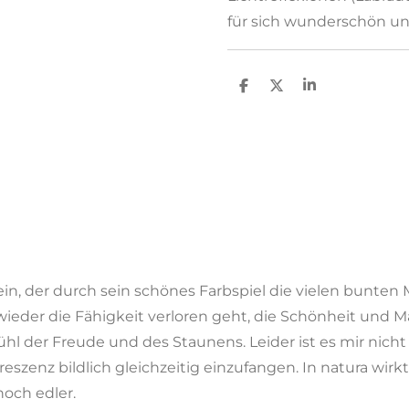
für sich wunderschön un
T
T
T
e
e
e
i
i
i
l
l
l
e
e
e
n
n
n
lstein, der durch sein schönes Farbspiel die vielen bunte
wieder die Fähigkeit verloren geht, die Schönheit und
fühl der Freude und des Staunens. Leider ist es mir nic
zenz bildlich gleichzeitig einzufangen. In natura wirkt
och edler.