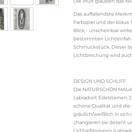
Die Inuit glauben das No
Das auffallendste Merkmal
Farbspiel und der blaue
Blick - unscheinbar wir
bestimmten Lichteinfall
Schmuckstück. Dieser b
Lichtbrechung wird auc
DESIGN UND SCHLIFF
Die NATURSCHÖN MALA prä
Labradorit Edelsteinen. 
schöne Qualität und die 
gräulich/weißlich in sich
changieren sie dezent u
Lichtreflexionen (Labrado