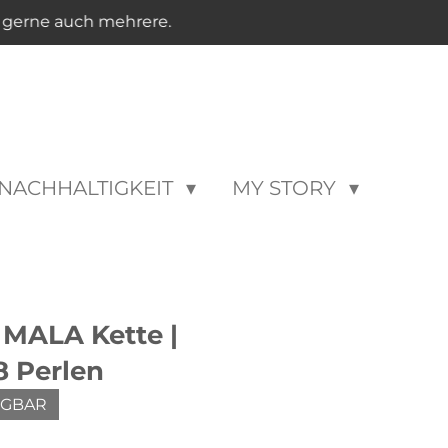
n gerne auch mehrere.
NACHHALTIGKEIT
MY STORY
ALA Kette |
8 Perlen
ÜGBAR