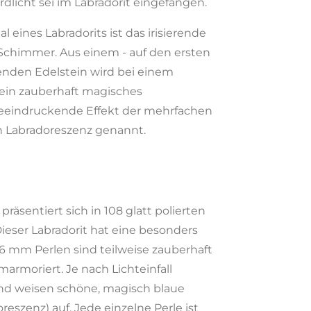
rdlicht sei im Labradorit eingefangen.
 eines Labradorits ist das irisierende
 Schimmer. Aus einem - auf den ersten
kenden Edelstein wird bei einem
 ein zauberhaft magisches
eeindruckende Effekt der mehrfachen
h Labradoreszenz genannt.
sentiert sich in 108 glatt polierten
Dieser Labradorit hat eine besonders
6 mm Perlen sind teilweise zauberhaft
 marmoriert. Je nach Lichteinfall
nd weisen schöne, magisch blaue
reszenz) auf. Jede einzelne Perle ist