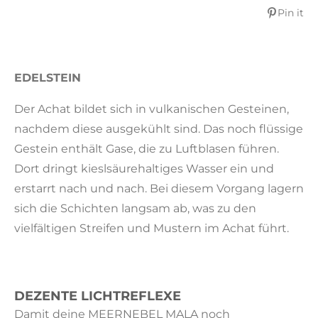
e
e
e
e
Pin it
n
n
n
n
EDELSTEIN
Der Achat bildet sich in vulkanischen Gesteinen,
nachdem diese ausgekühlt sind. Das noch flüssige
Gestein enthält Gase, die zu Luftblasen führen.
Dort dringt kieslsäurehaltiges Wasser ein und
erstarrt nach und nach. Bei diesem Vorgang lagern
sich die Schichten langsam ab, was zu den
vielfältigen Streifen und Mustern im Achat führt.
DEZENTE LICHTREFLEXE
Damit deine MEERNEBEL MALA noch