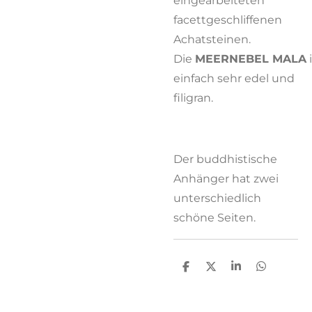
eingearbeiteten
facettgeschliffenen
Achatsteinen.
Die
MEERNEBEL
MALA
i
einfach sehr edel und
filigran.
Der buddhistische
Anhänger hat zwei
unterschiedlich
schöne Seiten.
T
T
T
T
e
e
e
e
i
i
i
i
l
l
l
l