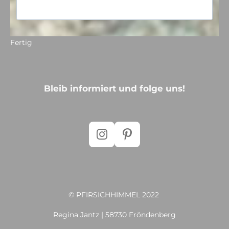
Fertig
Bleib informiert und folge uns!
I
P
n
i
s
n
t
t
a
e
© PFIRSICHHIMMEL 2022
g
r
r
e
Regina Jantz | 58730 Fröndenberg
a
s