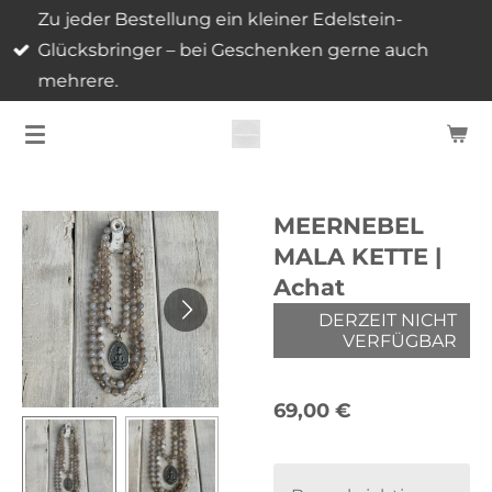
Zu jeder Bestellung ein kleiner Edelstein-
Zum
Glücksbringer – bei Geschenken gerne auch
Hauptinhalt
mehrere.
springen
MEERNEBEL
MALA KETTE |
Achat
DERZEIT NICHT
VERFÜGBAR
69,00 €