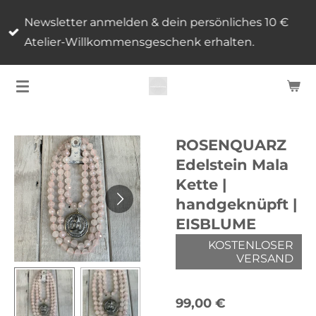
Zum
Newsletter anmelden & dein persönliches 10 €
Hauptinhalt
Atelier-Willkommensgeschenk erhalten.
springen
ROSENQUARZ
Edelstein Mala
Kette |
handgeknüpft |
EISBLUME
KOSTENLOSER
VERSAND
99,00 €