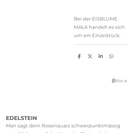
Bei der EISBLUME
MALA handelt es sich
um ein Einzelstück.
T
T
T
T
e
e
e
e
i
i
i
i
l
l
l
l
e
e
e
e
Pin it
n
n
n
n
EDELSTEIN
Man sagt dem Rosenquarz schwerpunktmässig