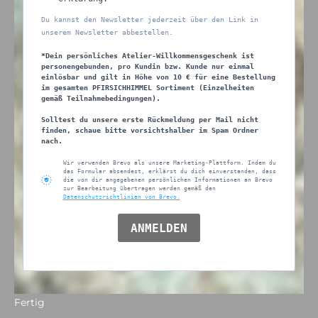
Du kannst den Newsletter jederzeit über den Link in
unserem Newsletter abbestellen.
*Dein persönliches Atelier-Willkommensgeschenk ist
personengebunden, pro Kundin bzw. Kunde nur einmal
einlösbar und gilt in Höhe von 10 € für eine Bestellung
im gesamten PFIRSICHHIMMEL Sortiment (Einzelheiten
gemäß Teilnahmebedingungen).
Solltest du unsere erste Rückmeldung per Mail nicht
finden, schaue bitte vorsichtshalber im Spam Ordner
nach.
Wir verwenden Brevo als unsere Marketing-Plattform. Indem du
das Formular absendest, erklärst du dich einverstanden, dass
die von dir angegebenen persönlichen Informationen an Brevo
zur Bearbeitung übertragen werden gemäß den
Datenschutzrichtlinien von Brevo.
ANMELDEN
Fertig