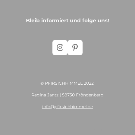
Bleib informiert und folge uns!
I
P
n
i
s
n
t
t
a
e
© PFIRSICHHIMMEL 2022
g
r
r
e
Regina Jantz | 58730 Fröndenberg
a
s
info@pfirsichhimmel.de
m
t
© 20S22