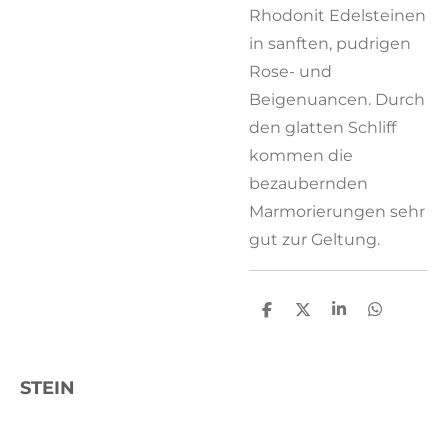
Rhodonit Edelsteinen
in sanften, pudrigen
Rose- und
Beigenuancen. Durch
den glatten Schliff
kommen die
bezaubernden
Marmorierungen sehr
gut zur Geltung.
T
T
T
T
e
e
e
e
i
i
i
i
l
l
l
l
e
e
e
e
STEIN
n
n
n
n