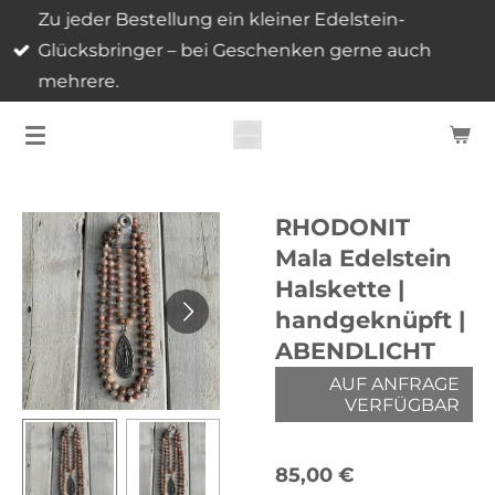
Zu jeder Bestellung ein kleiner Edelstein-
Zum
Glücksbringer – bei Geschenken gerne auch
Hauptinhalt
mehrere.
springen
RHODONIT
Mala Edelstein
Halskette |
handgeknüpft |
ABENDLICHT
AUF ANFRAGE
VERFÜGBAR
85,00 €