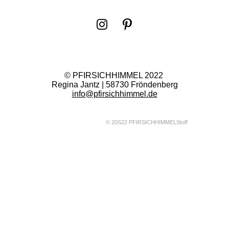
I
P
n
i
s
n
t
t
© PFIRSICHHIMMEL 2022
a
e
Regina Jantz | 58730 Fröndenberg
g
r
info@pfirsichhimmel.de
r
e
a
s
© 20S22 PFIRSICHHIMMELStoff
m
t