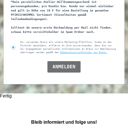
*Dein persönliches Atelier-Willkommensgeschenk ist
personengebunden, pro Kundin bzw. Kunde nur einmal einlösbar
und gilt in Höhe von 10 € für eine Bestellung im gesamten
PFIRSICHHIMMEL Sortiment (Einzelheiten gemäß
Teilnahmebedingungen).
Solltest du unsere erste Rückmeldung per Mail nicht finden,
schaue bitte vorsichtshalber im Spam Ordner nach.
Wir verwenden Brevo als unsere Marketing-Plattform. Indem du das
Formular absendest, erklärst du dich einverstanden, dass die von
dir angegebenen persönlichen Informationen an Brevo zur Bearbeitung
übertragen werden gemäß den
Datenschutzrichtlinien von Brevo.
ANMELDEN
Fertig
Bleib informiert und folge uns!