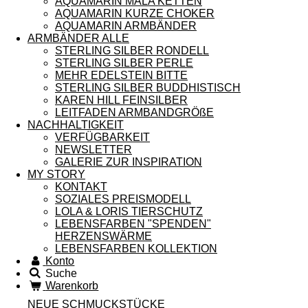
AQUAMARIN MALA KETTEN
AQUAMARIN KURZE CHOKER
AQUAMARIN ARMBÄNDER
ARMBÄNDER ALLE
STERLING SILBER RONDELL
STERLING SILBER PERLE
MEHR EDELSTEIN BITTE
STERLING SILBER BUDDHISTISCH
KAREN HILL FEINSILBER
LEITFADEN ARMBANDGRÖßE
NACHHALTIGKEIT
VERFÜGBARKEIT
NEWSLETTER
GALERIE ZUR INSPIRATION
MY STORY
KONTAKT
SOZIALES PREISMODELL
LOLA & LORIS TIERSCHUTZ
LEBENSFARBEN "SPENDEN"
HERZENSWÄRME
LEBENSFARBEN KOLLEKTION
Konto
Suche
Warenkorb
NEUE SCHMUCKSTÜCKE