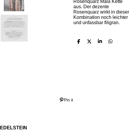
Rosenquarz Mala Kette
aus. Der dezente
Rosenquarz wirkt in dieser
Kombination noch leichter
und unfassbar filigran.
T
T
T
T
e
e
e
e
i
i
i
i
l
l
l
l
e
e
e
e
n
n
n
n
Pin it
EDELSTEIN