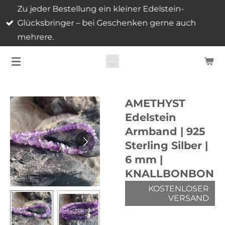
Zu jeder Bestellung ein kleiner Edelstein-
Zum
Glücksbringer – bei Geschenken gerne auch
Hauptinhalt
mehrere.
springen
AMETHYST
Edelstein
Armband | 925
Sterling Silber |
6 mm |
KNALLBONBON
KOSTENLOSER
VERSAND