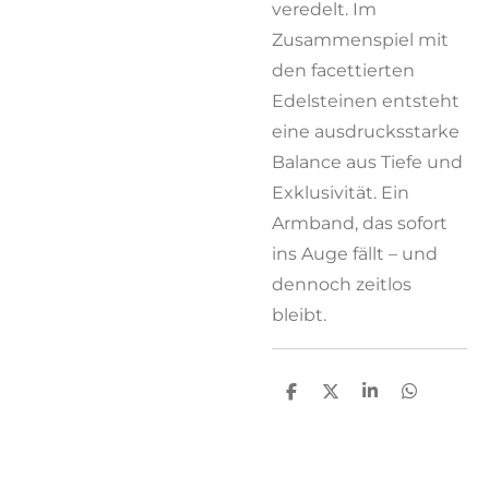
veredelt. Im
Zusammenspiel mit
den facettierten
Edelsteinen entsteht
eine ausdrucksstarke
Balance aus Tiefe und
Exklusivität. Ein
Armband, das sofort
ins Auge fällt – und
dennoch zeitlos
bleibt.
T
T
T
T
e
e
e
e
i
i
i
i
l
l
l
l
e
e
e
e
n
n
n
n