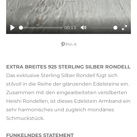
a
y
00:13
P
M
E
l
u
n
Pin it
a
t
t
y
e
e
EXTRA BREITES 925 STERLING SILBER RONDELL
r
Das exklusive Sterling Silber Rondell fügt sich
f
stilvoll in die Reihe der glänzenden Edelsteine ein.
u
l
Zusammen mit den eingearbeiteten versilberten
l
Heishi Rondellen, ist dieses Edelstein Armband ein
s
sehr harmonisches und zugleich mondänes
c
Schmuckstück.
r
e
FUNKELNDES STATEMENT