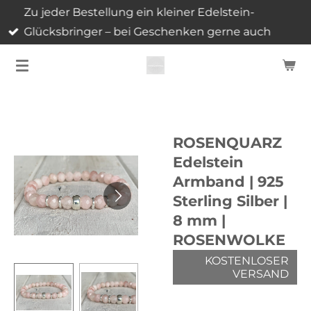
Zu jeder Bestellung ein kleiner Edelstein-
Zum
Glücksbringer – bei Geschenken gerne auch
Hauptinhalt
mehrere.
springen
ROSENQUARZ
Edelstein
Armband | 925
Sterling Silber |
8 mm |
ROSENWOLKE
KOSTENLOSER
VERSAND