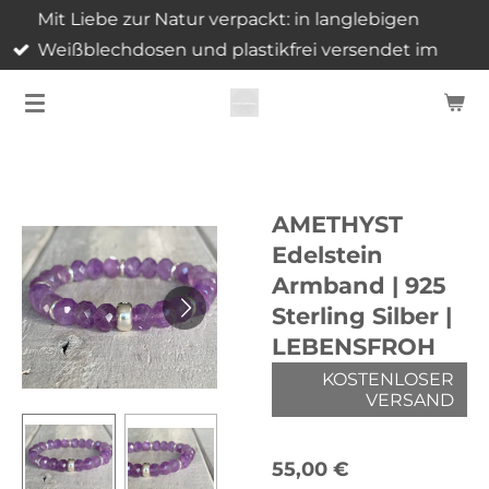
Mit Liebe zur Natur verpackt: in langlebigen
Zum
Weißblechdosen und plastikfrei versendet im
Hauptinhalt
nachhaltigen Grasfaserkarton.
springen
AMETHYST
Edelstein
Armband | 925
Sterling Silber |
LEBENSFROH
KOSTENLOSER
VERSAND
55,00 €