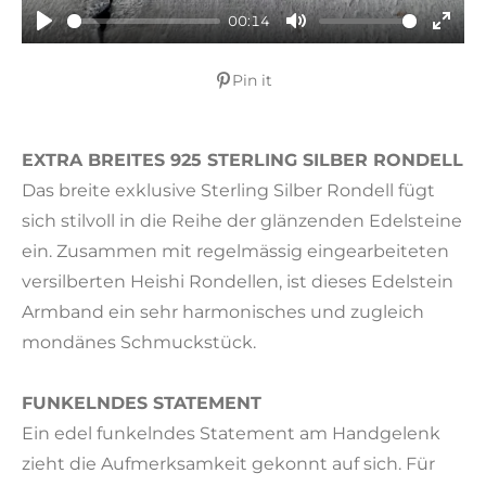
00:14
P
M
E
l
u
n
Pin it
a
t
t
y
e
e
EXTRA BREITES 925 STERLING SILBER RONDELL
r
Das breite exklusive Sterling Silber Rondell fügt
f
sich stilvoll in die Reihe der glänzenden Edelsteine
u
l
ein. Zusammen mit regelmässig eingearbeiteten
l
versilberten Heishi Rondellen, ist dieses Edelstein
s
Armband ein sehr harmonisches und zugleich
c
mondänes Schmuckstück.
r
e
FUNKELNDES STATEMENT
e
Ein edel funkelndes Statement am Handgelenk
n
zieht die Aufmerksamkeit gekonnt auf sich. Für