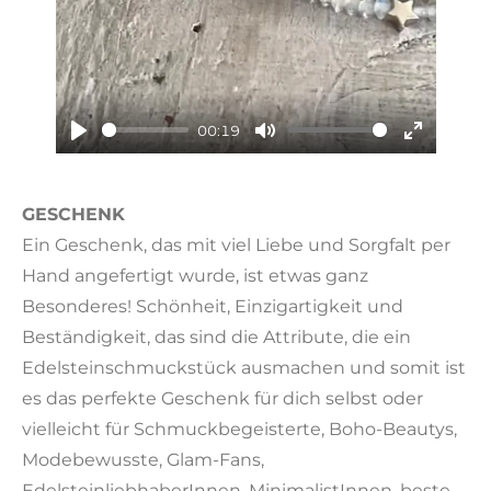
y
00:19
P
M
E
l
u
n
GESCHENK
a
t
t
y
e
e
Ein Geschenk, das mit viel Liebe und Sorgfalt per
r
Hand angefertigt wurde, ist etwas ganz
f
Besonderes! Schönheit, Einzigartigkeit und
u
Beständigkeit, das sind die Attribute, die ein
l
Edelsteinschmuckstück ausmachen und somit ist
l
es das perfekte Geschenk für dich selbst oder
s
vielleicht für Schmuckbegeisterte, Boho-Beautys,
c
Modebewusste, Glam-Fans,
r
EdelsteinliebhaberInnen, MinimalistInnen, beste