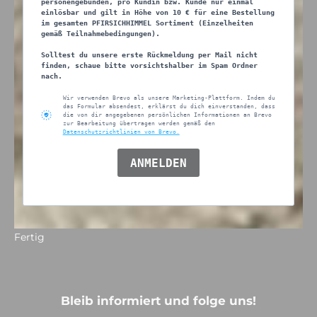
personengebunden, pro Kundin bzw. Kunde nur einmal
einlösbar und gilt in Höhe von 10 € für eine Bestellung
im gesamten PFIRSICHHIMMEL Sortiment (Einzelheiten
gemäß Teilnahmebedingungen).
Solltest du unsere erste Rückmeldung per Mail nicht
finden, schaue bitte vorsichtshalber im Spam Ordner
nach.
Wir verwenden Brevo als unsere Marketing-Plattform. Indem du
das Formular absendest, erklärst du dich einverstanden, dass
die von dir angegebenen persönlichen Informationen an Brevo
zur Bearbeitung übertragen werden gemäß den
Datenschutzrichtlinien von Brevo.
ANMELDEN
Fertig
Bleib informiert und folge uns!