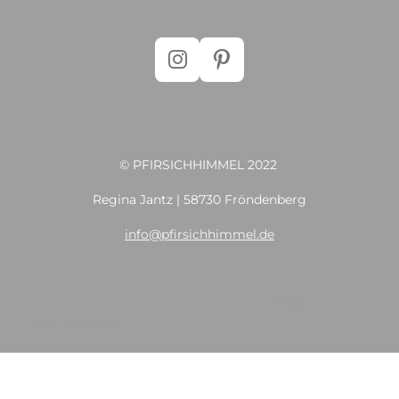
I
P
n
i
s
n
t
t
a
e
© PFIRSICHHIMMEL 2022
g
r
r
e
Regina Jantz | 58730 Fröndenberg
a
s
info@pfirsichhimmel.de
m
t
© 20S22
PFIRSICHHIMMELStoff