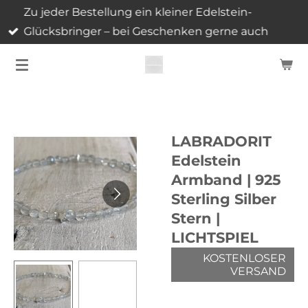
Zu jeder Bestellung ein kleiner Edelstein-
Zum
Glücksbringer – bei Geschenken gerne auch
Hauptinhalt
mehrere.
springen
LABRADORIT
Edelstein
Armband | 925
Sterling Silber
Stern |
LICHTSPIEL
KOSTENLOSER
VERSAND