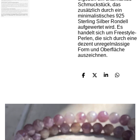
Schmuckstück, das
zusätzlich durch ein
minimalistisches 925
Sterling Silber Rondell
aufgewertet wird. Es
handelt sich um Freestyle-
Perlen, die sich durch eine
dezent unregelmässige
Form und Oberfläche
auszeichnen.
T
T
T
T
e
e
e
e
i
i
i
i
l
l
l
l
e
e
e
e
n
n
n
n