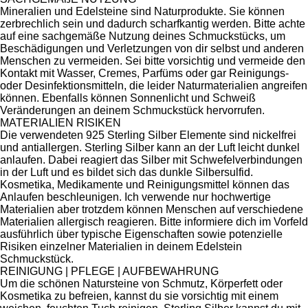
Mineralien und Edelsteine sind Naturprodukte. Sie können
zerbrechlich sein und dadurch scharfkantig werden. Bitte achte
auf eine sachgemäße Nutzung deines Schmuckstücks, um
Beschädigungen und Verletzungen von dir selbst und anderen
Menschen zu vermeiden. Sei bitte vorsichtig und vermeide den
Kontakt mit Wasser, Cremes, Parfüms oder gar Reinigungs-
oder Desinfektionsmitteln, die leider Naturmaterialien angreifen
können. Ebenfalls können Sonnenlicht und Schweiß
Veränderungen an deinem Schmuckstück hervorrufen.
MATERIALIEN RISIKEN
Die verwendeten 925 Sterling Silber Elemente sind nickelfrei
und antiallergen. Sterling Silber kann an der Luft leicht dunkel
anlaufen. Dabei reagiert das Silber mit Schwefelverbindungen
in der Luft und es bildet sich das dunkle Silbersulfid.
Kosmetika, Medikamente und Reinigungsmittel können das
Anlaufen beschleunigen. Ich verwende nur hochwertige
Materialien aber trotzdem können Menschen auf verschiedene
Materialien allergisch reagieren. Bitte informiere dich im Vorfeld
ausführlich über typische Eigenschaften sowie potenzielle
Risiken einzelner Materialien in deinem Edelstein
Schmuckstück.
REINIGUNG | PFLEGE | AUFBEWAHRUNG
Um die schönen Natursteine von Schmutz, Körperfett oder
Kosmetika zu befreien, kannst du sie vorsichtig mit einem