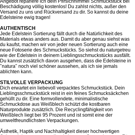
Angebot repariere ich dein Pfirsichhimmel Schmuckstück bei
Beschädigung völlig kostenlos! Du zahlst nichts, außer den
Versand zu uns und Rückversand zu dir. So kannst du deine
Edelsteine ewig tragen!
AUTHENTISCH
Jede Edelstein Sortierung fällt durch die Natürlichkeit des
Materials etwas anders aus. Damit du aber genau siehst was
du kaufst, machen wir von jeder neuen Sortierung auch eine
neue Fotoserie des Schmuckstücks. So siehst du naturgetreu
wie der Edelstein in deinem Lieblingsschmuckstücks ausfällt.
Du kannst zusätzlich davon ausgehen, dass die Edelsteine in
"natura" noch viel schöner aussehen, als ich sie jemals
ablichten kann.
STILVOLLE VERPACKUNG
Dich erwartet ein liebevoll verpacktes Schmuckstück. Dein
Lieblingsschmuckstück reist in ein feines Schmucksäckchen
gehüllt zu dir. Eine formvollendete, minimalistische
Schmuckdose aus Weißblech schützt die kostbaren
Naturprodukte zusätzlich. Die Recyclingfähigkeit von
Weißblech liegt bei 95 Prozent und ist somit eine der
umweltfreundlichsten Verpackungen.
Ästhetik, Haptik und Nachhaltigkeit dieser hochwertigen