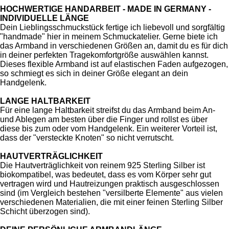
HOCHWERTIGE HANDARBEIT - MADE IN GERMANY -
INDIVIDUELLE LÄNGE
Dein Lieblingsschmuckstück fertige ich liebevoll und sorgfältig
"handmade" hier in meinem Schmuckatelier. Gerne biete ich
das Armband in verschiedenen Größen an, damit du es für dich
in deiner perfekten Tragekomfortgröße auswählen kannst.
Dieses flexible Armband ist auf elastischen Faden aufgezogen,
so schmiegt es sich in deiner Größe elegant an dein
Handgelenk.
LANGE HALTBARKEIT
Für eine lange Haltbarkeit streifst du das Armband beim An-
und Ablegen am besten über die Finger und rollst es über
diese bis zum oder vom Handgelenk. Ein weiterer Vorteil ist,
dass der "versteckte Knoten" so nicht verrutscht.
HAUTVERTRÄGLICHKEIT
Die Hautverträglichkeit von reinem 925 Sterling Silber ist
biokompatibel, was bedeutet, dass es vom Körper sehr gut
vertragen wird und Hautreizungen praktisch ausgeschlossen
sind (im Vergleich bestehen "versilberte Elemente" aus vielen
verschiedenen Materialien, die mit einer feinen Sterling Silber
Schicht überzogen sind).