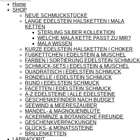
Home
SHOP
NEUE SCHMUCKSTÜCKE
LANGE EDELSTEIN HALSKETTEN | MALA
KETTEN
STERLING SILBER KOLLEKTION
WELCHE MALA KETTE PASST ZU MIR?
MALA WISSEN
KURZE EDELSTEIN HALSKETTEN | CHOKER
FUßKETTCHEN | EDELSTEIN & MUSCHEL
FARBEN | SORTIERUNG EDELSTEIN SCHMUCK
SCHMUCK-SETS | EDELSTEIN & MUSCHEL
QUADRATISCH | EDELSTEIN SCHMUCK
RONDELLE | EDELSTEIN SCHMUCK
RUND | EDELSTEIN SCHMUCK
FACETTEN | EDELSTEIN SCHMUCK
A-Z EDELSTEINE | ALLE EDELSTEINE
GESCHENKEFINDER NACH BUDGET
SEEWIND & MEERESZAUBER
MANDEL- & MAGNOLIENBLÜTE
ACKERMINZE & BOTANISCHE FREUNDE
GESCHENKVERPACKUNGEN
GLÜCKS- & MONATSSTEINE
BRILLENKETTEN
LABRADORIT