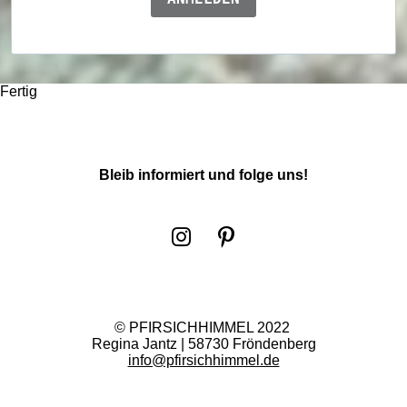
Fertig
Bleib informiert und folge uns!
I
P
n
i
s
n
t
t
© PFIRSICHHIMMEL 2022
a
e
Regina Jantz | 58730 Fröndenberg
g
r
info@pfirsichhimmel.de
r
e
a
s