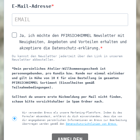
E-Mail-Adresse
Ja, ich möchte den PFIRSICHHIMMEL Newsletter mit
Neuigkeiten, Angeboten und Vorteilen erhalten und
akzeptiere die Datenschutz-erklärung.
Du kannst den Newsletter jederzeit über den Link in unserem
Newsletter abbestellen.
*Dein persönliches Atelier-Willkommensgeschenk ist
personengebunden, pro Kundin bzw. Kunde nur einmal einlösbar
und gilt in Höhe von 10 € für eine Bestellung im gesamten
PFIRSICHHIMMEL Sortiment (Einzelheiten gemäß
Teilnahmebedingungen).
Solltest du unsere erste Rückmeldung per Mail nicht finden,
schaue bitte vorsichtshalber im Spam Ordner nach.
Wir verwenden Brevo als unsere Marketing-Plattform. Indem du das
Formular absendest, erklärst du dich einverstanden, dass die von
dir angegebenen persönlichen Informationen an Brevo zur Bearbeitung
übertragen werden gemäß den
Datenschutzrichtlinien von Brevo.
ANMELDEN