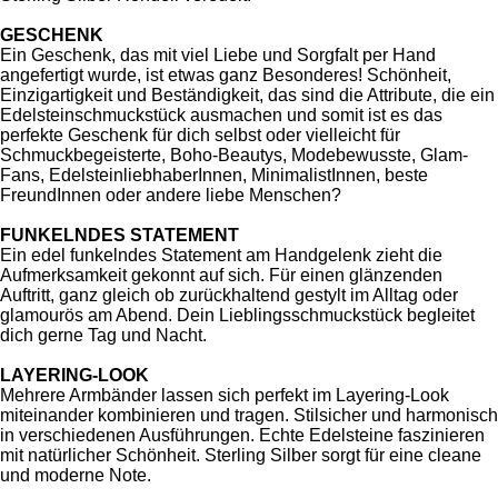
l
GESCHENK
s
Ein Geschenk, das mit viel Liebe und Sorgfalt per Hand
angefertigt wurde, ist etwas ganz Besonderes! Schönheit,
c
Einzigartigkeit und Beständigkeit, das sind die Attribute, die ein
r
Edelsteinschmuckstück ausmachen und somit ist es das
perfekte Geschenk für dich selbst oder vielleicht für
e
Schmuckbegeisterte, Boho-Beautys, Modebewusste, Glam-
e
Fans, EdelsteinliebhaberInnen, MinimalistInnen, beste
FreundInnen oder andere liebe Menschen?
n
FUNKELNDES STATEMENT
Ein edel funkelndes Statement am Handgelenk zieht die
Aufmerksamkeit gekonnt auf sich. Für einen glänzenden
Auftritt, ganz gleich ob zurückhaltend gestylt im Alltag oder
glamourös am Abend. Dein Lieblingsschmuckstück begleitet
dich gerne Tag und Nacht.
LAYERING-LOOK
Mehrere Armbänder lassen sich perfekt im Layering-Look
miteinander kombinieren und tragen. Stilsicher und harmonisch
in verschiedenen Ausführungen. Echte Edelsteine faszinieren
mit natürlicher Schönheit. Sterling Silber sorgt für eine cleane
und moderne Note.