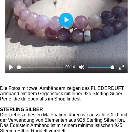
P
l
a
y
00:14
P
M
E
l
u
n
Die Fotos mit zwei Armbändern zeigen das FLIEDERDUFT
a
t
t
Armband mit dem Gegenstück mit einer 925 Sterling Silber
y
e
e
Perle, die du ebenfalls im Shop findest.
r
STERLING SILBER
f
Die Liebe zu besten Materialien führen wir ausschließlich mit
der Verwendung von Elementen aus 925 Sterling Silber fort.
u
Das Edelstein Armband ist mit einem minimalistischen 925
l
Sterling Silber Rondell veredelt.