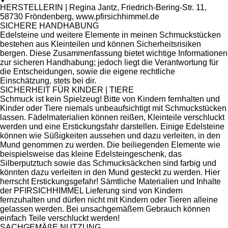
HERSTELLERIN | Regina Jantz, Friedrich-Bering-Str. 11,
58730 Fröndenberg, www.pfirsichhimmel.de
SICHERE HANDHABUNG
Edelsteine und weitere Elemente in meinen Schmuckstücken
bestehen aus Kleinteilen und können Sicherheitsrisiken
bergen. Diese Zusammenfassung bietet wichtige Informationen
zur sicheren Handhabung; jedoch liegt die Verantwortung für
die Entscheidungen, sowie die eigene rechtliche
Einschätzung, stets bei dir.
SICHERHEIT FÜR KINDER | TIERE
Schmuck ist kein Spielzeug! Bitte von Kindern fernhalten und
Kinder oder Tiere niemals unbeaufsichtigt mit Schmuckstücken
lassen. Fädelmaterialien können reißen, Kleinteile verschluckt
werden und eine Erstickungsfahr darstellen. Einige Edelsteine
können wie Süßigkeiten aussehen und dazu verleiten, in den
Mund genommen zu werden. Die beiliegenden Elemente wie
beispielsweise das kleine Edelsteingeschenk, das
Silberputztuch sowie das Schmucksäckchen sind farbig und
könnten dazu verleiten in den Mund gesteckt zu werden. Hier
herrscht Erstickungsgefahr! Sämtliche Materialien und Inhalte
der PFIRSICHHIMMEL Lieferung sind von Kindern
fernzuhalten und dürfen nicht mit Kindern oder Tieren alleine
gelassen werden. Bei unsachgemäßem Gebrauch können
einfach Teile verschluckt werden!
SACHGEMÄßE NUTZUNG