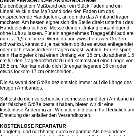
DEINE PERSÖNLICHE ARMBANDLÄNGE
Du benötigst ein Maßband oder ein Stück Faden und ein
Lineal. Wickle das Maßband oder den Faden um das
entsprechende Handgelenk, an dem du das Armband tragen
möchtest. Am besten eignet sich die Stelle direkt unterhalt des
Handgelenkknochens. Messe deinen Umfang enganliegend,
ohne Luft zu lassen. Für ein angenehmes Tragegefühl addiere
nun ca. 1,5 cm hinzu. Wenn du nun zwischen zwei Größen
schwankst, kannst du je nachdem ob du es etwas anliegender
oder doch etwas lockerer tragen magst, wählen. Ein Beispiel;
dein Handgelenk hat einen Umfang von 15 cm, du addierst 1,5
cm für den Tragekomfort dazu und kommst auf eine Länge von
16,5 cm. Nun kannst du dich für enganliegende 16 cm oder
etwas lockere 17 cm entscheiden.
Die Auswahl der Größe bezieht sich immer auf die Länge des
fertigen Armbandes.
Solltest du dich versehentlich vermessen und dein Armband in
der falschen Größe bestellt haben, bieten wir dir eine
kostenlose Änderung an. Wir bitten in diesem Fall lediglich um
Erstattung der anfallenden Versandkosten.
KOSTENLOSE REPARATUR
Langlebig und nachhaltig durch Reparatur. Als besonderes