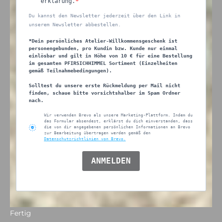
erklärung.
Du kannst den Newsletter jederzeit über den Link in
unserem Newsletter abbestellen.
*Dein persönliches Atelier-Willkommensgeschenk ist
personengebunden, pro Kundin bzw. Kunde nur einmal
einlösbar und gilt in Höhe von 10 € für eine Bestellung
im gesamten PFIRSICHHIMMEL Sortiment (Einzelheiten
gemäß Teilnahmebedingungen).
Solltest du unsere erste Rückmeldung per Mail nicht
finden, schaue bitte vorsichtshalber im Spam Ordner
nach.
Wir verwenden Brevo als unsere Marketing-Plattform. Indem du
das Formular absendest, erklärst du dich einverstanden, dass
die von dir angegebenen persönlichen Informationen an Brevo
zur Bearbeitung übertragen werden gemäß den
Datenschutzrichtlinien von Brevo.
ANMELDEN
Fertig