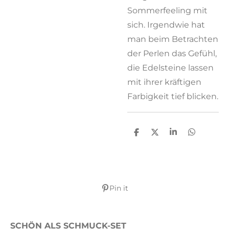
Sommerfeeling mit
sich. Irgendwie hat
man beim Betrachten
der Perlen das Gefühl,
die Edelsteine lassen
mit ihrer kräftigen
Farbigkeit tief blicken.
T
T
T
T
e
e
e
e
i
i
i
i
l
l
l
l
e
e
e
e
n
n
n
n
Pin it
SCHÖN ALS SCHMUCK-SET