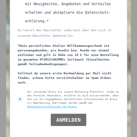
mit Neuigkeiten, Angeboten und Vorteilen
erhalten und akzeptiere die Datenschutz-
erklärung.
Du kannst den Newsletter jederzeit über den Link in
unserem Newsletter abbestellen.
*Dein persönliches Atelier-Willkommensgeschenk ist
personengebunden, pro Kundin bzw. Kunde nur einmal
einlösbar und gilt in Höhe von 10 € für eine Bestellung
im gesamten PFIRSICHHIMMEL Sortiment (Einzelheiten
gemäß Teilnahmebedingungen).
Solltest du unsere erste Rückmeldung per Mail nicht
finden, schaue bitte vorsichtshalber im Spam Ordner
nach.
Wir verwenden Brevo als unsere Marketing-Plattform. Indem du
das Formular absendest, erklärst du dich einverstanden, dass
die von dir angegebenen persönlichen Informationen an Brevo
zur Bearbeitung übertragen werden gemäß den
Datenschutzrichtlinien von Brevo.
ANMELDEN