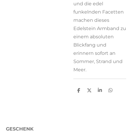
und die edel
funkelnden Facetten
machen dieses
Edelstein Armband zu
einem absoluten
Blickfang und
erinnern sofort an
Sommer, Strand und
Meer.
T
T
T
T
e
e
e
e
i
i
i
i
l
l
l
l
e
e
e
e
n
n
n
n
GESCHENK