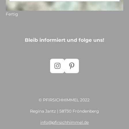
Fertig
Bleib informiert und folge uns!
I
P
n
i
s
n
t
t
a
e
© PFIRSICHHIMMEL 2022
g
r
r
e
Regina Jantz | 58730 Fröndenberg
a
s
info@pfirsichhimmel.de
m
t