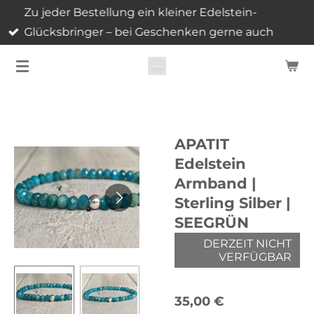
Zu jeder Bestellung ein kleiner Edelstein-
Zum
Glücksbringer – bei Geschenken gerne auch
Hauptinhalt
mehrere.
springen
APATIT
Edelstein
Armband |
Sterling Silber |
SEEGRÜN
DERZEIT NICHT
VERFÜGBAR
35,00 €