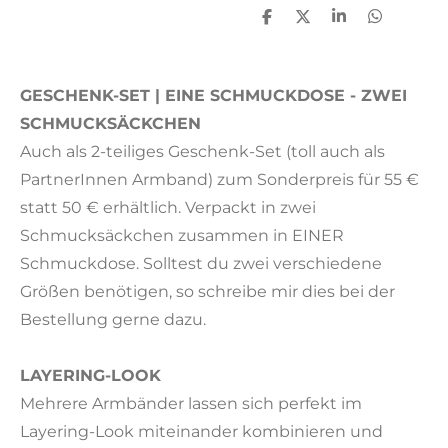
T
T
T
T
e
e
e
e
i
i
i
i
l
l
l
l
e
e
e
e
GESCHENK-SET | EINE SCHMUCKDOSE - ZWEI
n
n
n
n
SCHMUCKSÄCKCHEN
Auch als 2-teiliges Geschenk-Set (toll auch als
PartnerInnen Armband) zum Sonderpreis für 55 €
statt 50 € erhältlich. Verpackt in zwei
Schmucksäckchen zusammen in EINER
Schmuckdose. Solltest du zwei verschiedene
Größen benötigen, so schreibe mir dies bei der
Bestellung gerne dazu.
LAYERING-LOOK
Mehrere Armbänder lassen sich perfekt im
Layering-Look miteinander kombinieren und