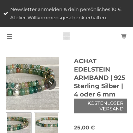
Zum
Newsletter anmelden & dein persönliches 10 €
Hauptinhalt
Atelier-Willkommensgeschenk erhalten.
springen
ACHAT
EDELSTEIN
ARMBAND | 925
Sterling Silber |
4 oder 6 mm
KOSTENLOSER
VERSAND
25,00 €