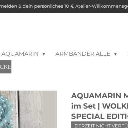
melden & dein persönliches 10 € Atelier-Willkommensg
AQUAMARIN
ARMBÄNDER ALLE
CKE
AQUAMARIN Ma
im Set | WOL
SPECIAL EDIT
DERZEIT NICHT VERF