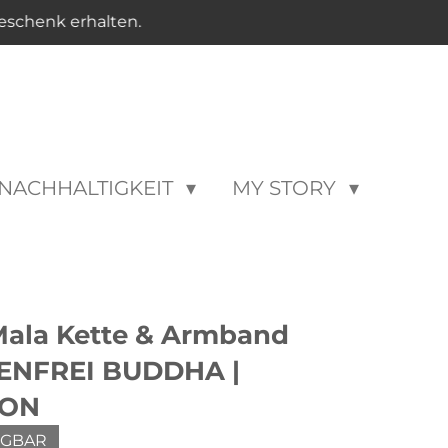
eschenk erhalten.
NACHHALTIGKEIT
MY STORY
la Kette & Armband
KENFREI BUDDHA |
ION
ÜGBAR