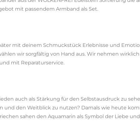
änder aus der WOLKENFREI Edelstein Sortierung die all
ngebot mit passendem Armband als Set.
später mit deinem Schmuckstück Erlebnisse und Emotione
wählen wir sorgfältig von Hand aus. Wir nehmen wirklich
g und mit Reparaturservice.
ieden auch als Stärkung für den Selbstausdruck zu sehen
on und den Weitblick zu nutzen? Damals wie heute ko
riechen sahen den Aquamarin als Symbol der Liebe und 