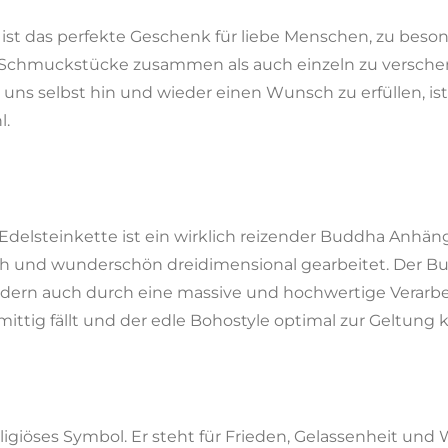
r
st das perfekte Geschenk für liebe Menschen, zu beson
e
e Schmuckstücke zusammen als auch einzeln zu versche
e
uns selbst hin und wieder einen Wunsch zu erfüllen, is
n
l.
 Edelsteinkette ist ein wirklich reizender Buddha Anhäng
lreich und wunderschön dreidimensional gearbeitet. Der 
dern auch durch eine massive und hochwertige Verarbei
 mittig fällt und der edle Bohostyle optimal zur Geltung
eligiöses Symbol. Er steht für Frieden, Gelassenheit und