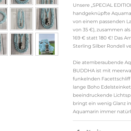
Unsere „SPECIAL EDITION“
handgeknüpfte Aquamar
von einem passenden La
von 35 €), zusammen a
169 € statt 180 €! Das A
Sterling Silber Rondell ve
Die atemberaubende Aq
BUDDHA ist mit meerwas
funkelnden Facettschliff
lange Boho Edelsteinkett
beeindruckende Lichtspi
bringt ein wenig Glanz i
Aquamarin immer natürli