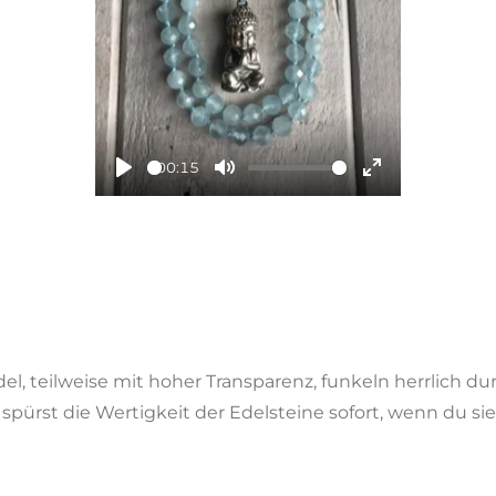
a
y
00:15
P
M
E
l
u
n
a
t
t
y
e
e
r
f
u
el, teilweise mit hoher Transparenz, funkeln herrlich d
l
ürst die Wertigkeit der Edelsteine sofort, wenn du sie 
l
s
c