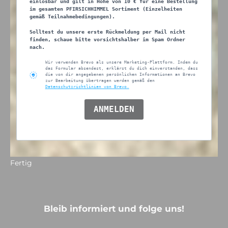
einlösbar und gilt in Höhe von 10 € für eine Bestellung
im gesamten PFIRSICHHIMMEL Sortiment (Einzelheiten
gemäß Teilnahmebedingungen).
Solltest du unsere erste Rückmeldung per Mail nicht
finden, schaue bitte vorsichtshalber im Spam Ordner
nach.
Wir verwenden Brevo als unsere Marketing-Plattform. Indem du
das Formular absendest, erklärst du dich einverstanden, dass
die von dir angegebenen persönlichen Informationen an Brevo
zur Bearbeitung übertragen werden gemäß den
Datenschutzrichtlinien von Brevo.
ANMELDEN
Fertig
Bleib informiert und folge uns!