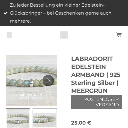
Zu jeder Bestellung ein kleiner Edelstein-
Zum
Glücksbringer – bei Geschenken gerne auch
Hauptinhalt
mehrere.
springen
LABRADORIT
EDELSTEIN
ARMBAND | 925
Sterling Silber |
MEERGRÜN
KOSTENLOSER
VERSAND
25,00 €