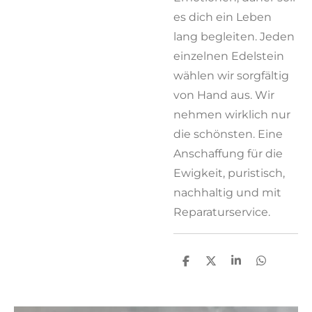
es dich ein Leben
lang begleiten. Jeden
einzelnen Edelstein
wählen wir sorgfältig
von Hand aus. Wir
nehmen wirklich nur
die schönsten. Eine
Anschaffung für die
Ewigkeit, puristisch,
nachhaltig und mit
Reparaturservice.
T
T
T
T
e
e
e
e
i
i
i
i
l
l
l
l
e
e
e
e