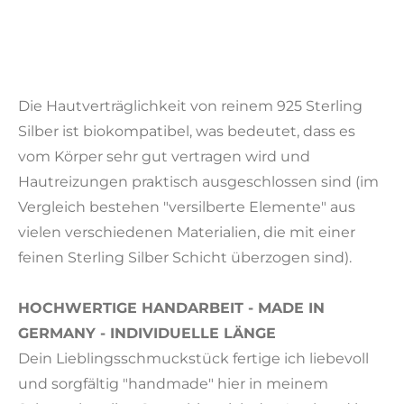
a
t
t
y
e
e
r
f
u
Die Hautverträglichkeit von reinem 925 Sterling
l
Silber ist biokompatibel, was bedeutet, dass es
l
vom Körper sehr gut vertragen wird und
s
Hautreizungen praktisch ausgeschlossen sind (im
c
Vergleich bestehen "versilberte Elemente" aus
r
vielen verschiedenen Materialien, die mit einer
e
feinen Sterling Silber Schicht überzogen sind).
e
n
HOCHWERTIGE HANDARBEIT - MADE IN
GERMANY - INDIVIDUELLE LÄNGE
Dein Lieblingsschmuckstück fertige ich liebevoll
und sorgfältig "handmade" hier in meinem