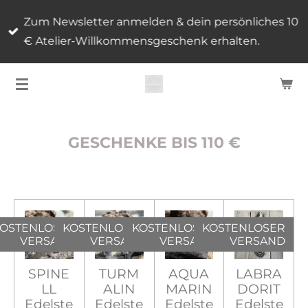
Zum
Zum Newsletter anmelden & dein persönliches 10
Hauptinhalt
€ Atelier-Willkommensgeschenk erhalten.
springen
GESCHENKE BIS 110 €
OSTENLOSER
KOSTENLOSER
KOSTENLOSER
KOSTENLOSER
VERSAND
VERSAND
VERSAND
VERSAND
SPINE
TURM
AQUA
LABRA
LL
ALIN
MARIN
DORIT
Edelste
Edelste
Edelste
Edelste