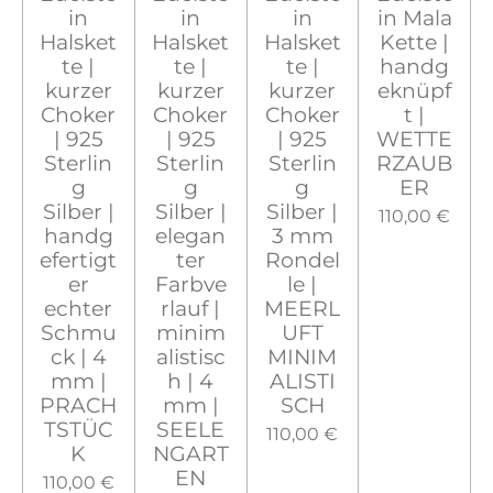
in
in
in
in Mala
Halsket
Halsket
Halsket
Kette |
te |
te |
te |
handg
kurzer
kurzer
kurzer
eknüpf
Choker
Choker
Choker
t |
| 925
| 925
| 925
WETTE
Sterlin
Sterlin
Sterlin
RZAUB
g
g
g
ER
Silber |
Silber |
Silber |
110,00 €
handg
elegan
3 mm
efertigt
ter
Rondel
er
Farbve
le |
echter
rlauf |
MEERL
Schmu
minim
UFT
ck | 4
alistisc
MINIM
mm |
h | 4
ALISTI
PRACH
mm |
SCH
TSTÜC
SEELE
110,00 €
K
NGART
EN
110,00 €