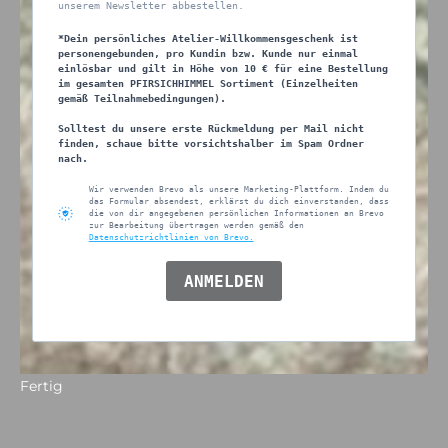
unserem Newsletter abbestellen.
*Dein persönliches Atelier-Willkommensgeschenk ist
personengebunden, pro Kundin bzw. Kunde nur einmal
einlösbar und gilt in Höhe von 10 € für eine Bestellung
im gesamten PFIRSICHHIMMEL Sortiment (Einzelheiten
gemäß Teilnahmebedingungen).
Solltest du unsere erste Rückmeldung per Mail nicht
finden, schaue bitte vorsichtshalber im Spam Ordner
nach.
Wir verwenden Brevo als unsere Marketing-Plattform. Indem du
das Formular absendest, erklärst du dich einverstanden, dass
die von dir angegebenen persönlichen Informationen an Brevo
zur Bearbeitung übertragen werden gemäß den
Datenschutzrichtlinien von Brevo.
ANMELDEN
Fertig