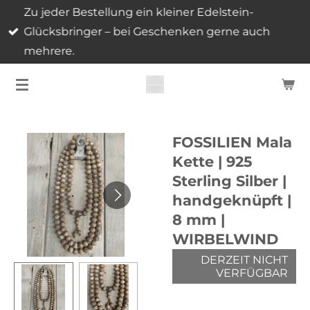
Zu jeder Bestellung ein kleiner Edelstein-
Zum
Glücksbringer – bei Geschenken gerne auch
Hauptinhalt
mehrere.
springen
FOSSILIEN Mala
Kette | 925
Sterling Silber |
handgeknüpft |
8 mm |
WIRBELWIND
DERZEIT NICHT
VERFÜGBAR