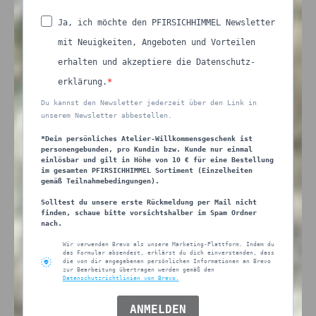
Ja, ich möchte den PFIRSICHHIMMEL Newsletter
mit Neuigkeiten, Angeboten und Vorteilen
erhalten und akzeptiere die Datenschutz-
erklärung.
Du kannst den Newsletter jederzeit über den Link in
unserem Newsletter abbestellen.
*Dein persönliches Atelier-Willkommensgeschenk ist
personengebunden, pro Kundin bzw. Kunde nur einmal
einlösbar und gilt in Höhe von 10 € für eine Bestellung
im gesamten PFIRSICHHIMMEL Sortiment (Einzelheiten
gemäß Teilnahmebedingungen).
Solltest du unsere erste Rückmeldung per Mail nicht
finden, schaue bitte vorsichtshalber im Spam Ordner
nach.
Wir verwenden Brevo als unsere Marketing-Plattform. Indem du
das Formular absendest, erklärst du dich einverstanden, dass
die von dir angegebenen persönlichen Informationen an Brevo
zur Bearbeitung übertragen werden gemäß den
Datenschutzrichtlinien von Brevo.
ANMELDEN