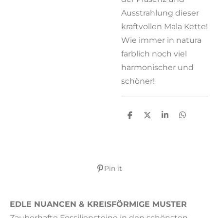
Ausstrahlung dieser
kraftvollen Mala Kette!
Wie immer in natura
farblich noch viel
harmonischer und
schöner!
T
T
T
T
e
e
e
e
i
i
i
i
l
l
l
l
e
e
e
e
n
n
n
n
Pin it
EDLE NUANCEN & KREISFÖRMIGE MUSTER
Zauberhafte Fossiliensteine in den schönsten